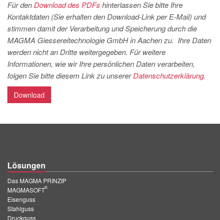
PT
Für den
Download des PDFs
hinterlassen Sie bitte Ihre
Kontaktdaten (Sie erhalten den Download-Link per E-Mail) und
ES
stimmen damit der Verarbeitung und Speicherung durch die
MAGMA Türkei
MAGMA Giessereitechnologie GmbH in Aachen zu. Ihre Daten
werden nicht an Dritte weitergegeben. Für weitere
EN
Informationen, wie wir Ihre persönlichen Daten verarbeiten,
TR
folgen Sie bitte diesem Link zu unserer
Datenschutzerklärung
.
MAGMA China
Download
EN
ZH
MAGMA Indien
EN
Lösungen
MAGMA Korea
Das MAGMA PRINZIP
®
EN
MAGMASOFT
Eisenguss
KO
Stahlguss
Druckguss