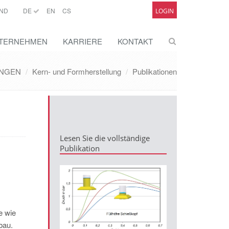
ND
DE
EN
CS
LOGIN
TERNEHMEN
KARRIERE
KONTAKT
NGEN
Kern- und Formherstellung
Publikationen
Lesen Sie die vollständige
Publikation
e wie
bau.