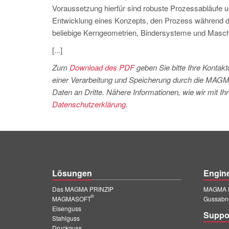
Voraussetzung hierfür sind robuste Prozessabläufe un
Entwicklung eines Konzepts, den Prozess während der
beliebige Kerngeometrien, Bindersysteme und Masch
[...]
Zum
Download des PDF
geben Sie bitte Ihre Kontak
einer Verarbeitung und Speicherung durch die MAGM
Daten an Dritte. Nähere Informationen, wie wir mit I
Datenschutzerklärung
.
Lösungen
Engin
Das MAGMA PRINZIP
MAGMA E
®
MAGMASOFT
Gussabn
Eisenguss
Suppo
Stahlguss
Druckguss