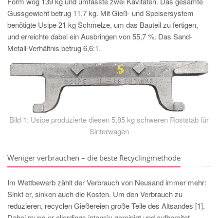
Form wog 139 kg und umfasste zwei Kavitäten. Das gesamte
PT
Gussgewicht betrug 11,7 kg. Mit Gieß- und Speisersystem
ES
benötigte Usipe 21 kg Schmelze, um das Bauteil zu fertigen,
MAGMA Türkei
und erreichte dabei ein Ausbringen von 55,7 %. Das Sand-
Metall-Verhältnis betrug 6,6:1.
EN
TR
MAGMA China
EN
ZH
Bild 1: Usipe produzierte diesen 5,85 kg schweren Roststab für
Sinterwagen
MAGMA Indien
EN
Weniger verbrauchen – die beste Recyclingmethode
MAGMA Korea
Im Wettbewerb zählt der Verbrauch von Neusand immer mehr:
EN
Sinkt er, sinken auch die Kosten. Um den Verbrauch zu
KO
reduzieren, recyclen Gießereien große Teile des Altsandes [1].
Dabei muss er allerdings intensiv gereinigt und aufbereitet