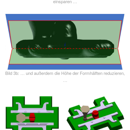
einsparen …
Bild 3b: … und außerdem die Höhe der Formhälften reduzieren,
…