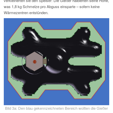
verkleinerten sie den Speiser: Die Gießer halbierten seine Höhe,
was 1,8 kg Schmelze pro Abguss einsparte – sofern keine
Wärmezentren entstünden.
Bild 3a: Den blau gekennzeichneten Bereich wollten die Gießer