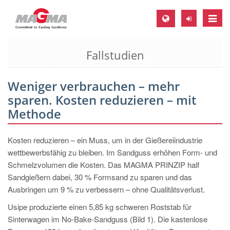
Toggle
naviga
Fallstudien
MAGMA Europa, Deutschland
DE
Weniger verbrauchen – mehr
EN
sparen. Kosten reduzieren – mit
CS
Methode
MAGMA Nordamerika, USA
Kosten reduzieren – ein Muss, um in der Gießereiindustrie
EN
wettbewerbsfähig zu bleiben. Im Sandguss erhöhen Form- und
ES
Schmelzvolumen die Kosten. Das MAGMA PRINZIP half
Sandgießern dabei, 30 % Formsand zu sparen und das
MAGMA Asien-Pazifik, Singapur
Ausbringen um 9 % zu verbessern – ohne Qualitätsverlust.
EN
Usipe produzierte einen 5,85 kg schweren Roststab für
MAGMA Südamerika, Brasilien
Sinterwagen im No-Bake-Sandguss (Bild 1). Die kastenlose