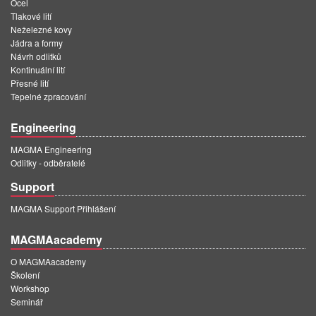
Ocel
Tlakové lití
Neželezné kovy
Jádra a formy
Návrh odlitků
Kontinuální lití
Přesné lití
Tepelné zpracování
Engineering
MAGMA Engineering
Odlitky - odběratelé
Support
MAGMA Support Přihlášení
MAGMAacademy
O MAGMAacademy
Školení
Workshop
Seminář