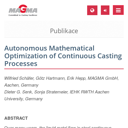
Toggle
naviga
Publikace
MAGMA Europe, Germany
DE
Autonomous Mathematical
EN
Optimization of Continuous Casting
CS
Processes
MAGMA North-America, USA
Wilfried Schäfer, Götz Hartmann, Erik Hepp, MAGMA GmbH,
EN
Aachen, Germany
ES
Dieter G. Senk, Sonja Stratemeier, IEHK RWTH Aachen
University, Germany
MAGMA Asia-Pacific, Singapore
EN
ABSTRACT
MAGMA South-America, Brazil
Over many years, the liquid metal flow in steel continuous