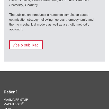
University, Germany
The publication introduces a numerical simulation based
optimization strategy, following rigorous thermodynamic and
thermo mechanical models as well as a strictly methodic
approach.
více o publikaci
Řešení
MAGMA PŘÍSTUP
®
MAGMASOFT
Litina