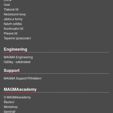
Ocel
Tlakové lití
Neželezné kovy
Jádra a formy
Návrh odlitků
Kontinuální lití
Přesné lití
Tepelné zpracování
Engineering
MAGMA Engineering
Odlitky - odběratelé
Support
MAGMA Support Přihlášení
MAGMAacademy
O MAGMAacademy
Školení
Workshop
Seminář