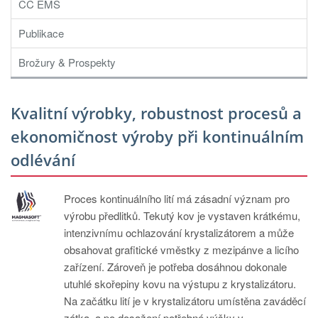
PT
CC EMS
ES
Publikace
MAGMA Türkiye
Brožury & Prospekty
EN
TR
Kvalitní výrobky, robustnost procesů a
MAGMA China
ekonomičnost výroby při kontinuálním
EN
odlévání
ZH
MAGMA India
Proces kontinuálního lití má zásadní význam pro
výrobu předlitků. Tekutý kov je vystaven krátkému,
EN
intenzivnímu ochlazování krystalizátorem a může
MAGMA Korea
obsahovat grafitické vměstky z mezipánve a licího
zařízení. Zároveň je potřeba dosáhnou dokonale
EN
utuhlé skořepiny kovu na výstupu z krystalizátoru.
KO
Na začátku lití je v krystalizátoru umístěna zaváděcí
zátka, a po dosažení potřebné výšky v