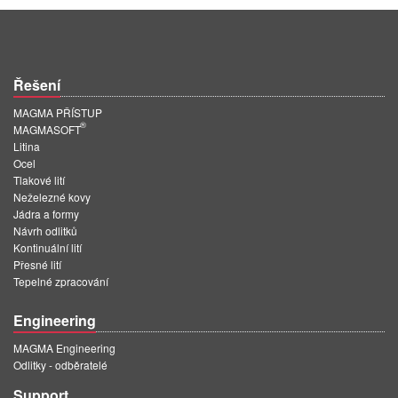
Řešení
MAGMA PŘÍSTUP
®
MAGMASOFT
Litina
Ocel
Tlakové lití
Neželezné kovy
Jádra a formy
Návrh odlitků
Kontinuální lití
Přesné lití
Tepelné zpracování
Engineering
MAGMA Engineering
Odlitky - odběratelé
Support