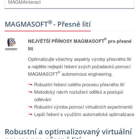
PT
MAGMAinteract
ES
®
MAGMA Türkiye
MAGMASOFT
- Přesné lití
EN
®
NEJVĚTŠÍ PŘÍNOSY MAGMASOFT
pro přesné
TR
lití
MAGMA China
Optimalizujte všechny aspekty výroby přesného lití
EN
a najděte nejlepší řešení svých požadavků pomocí
®
MAGMASOFT
autonomous engineering.
ZH
Robustní řešení celého procesu přesného lití
MAGMA India
Metodický návrh rozložení odlitků a postupů
EN
odlévání
Robustní výroba pomocí virtuálních experimentů
MAGMA Korea
Lepší řešení s využitím automatické optimalizace
EN
KO
Robustní a optimalizovaný virtuální