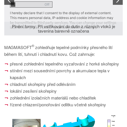
ereby declare that I consent to the display of external content.
I hereby 
s means personal data, IP-address and cookie information may
This mea
transmitted to third party services. You can change your settings
be trans
lnění formy: Při vstřikování do dutin z různých vtoků je
er on our 'privacy policy' page (see link in the footer).
later on 
tavenina barevně označena
Plněn
®
MAGMASOFT
zohledňuje tepelné podmínky přesného lití
během lití, tuhnutí i chladnutí kovu. Což zahrnuje:
přesné zohlednění tepelného vyzařování z horké skořepiny
stínění mezi sousedními povrchy a akumulace tepla v
kapsách
chladnutí skořepiny před odléváním
lokální zesílení skořepiny
zohlednění izolačních materiálů nebo chladítek
řízené chlazení/ponořování odlitku včetně skořepiny