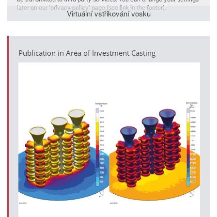
er on our 'privacy policy' page (see link in the footer).
later on 
Virtuální vstřikování vosku
Publication in Area of Investment Casting