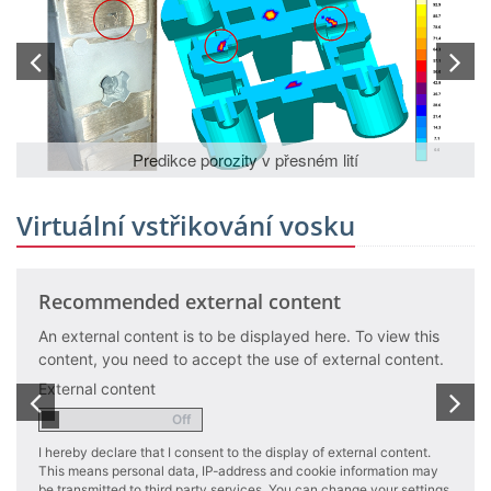
Tekutá f
Predikce porozity v přesném lití
Virtuální vstřikování vosku
ecommended external content
Reco
 external content is to be displayed here. To view this
An exte
ntent, you need to accept the use of external content.
content
ternal content
Externa
ereby declare that I consent to the display of external content.
I hereby 
s means personal data, IP-address and cookie information may
This mea
transmitted to third party services. You can change your settings
be trans