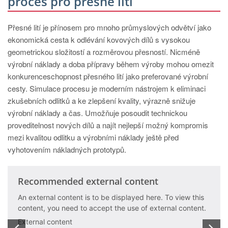
proces pro přesné lití
Přesné lití je přínosem pro mnoho průmyslových odvětví jako
ekonomická cesta k odlévání kovových dílů s vysokou
geometrickou složitostí a rozměrovou přesností. Nicméně
výrobní náklady a doba přípravy během výroby mohou omezit
konkurenceschopnost přesného lití jako preferované výrobní
cesty. Simulace procesu je moderním nástrojem k eliminaci
zkušebních odlitků a ke zlepšení kvality, výrazně snižuje
výrobní náklady a čas. Umožňuje posoudit technickou
proveditelnost nových dílů a najít nejlepší možný kompromis
mezi kvalitou odlitku a výrobními náklady ještě před
vyhotovením nákladných prototypů.
ecommended external content
Reco
 external content is to be displayed here. To view this
An exte
ntent, you need to accept the use of external content.
content
ternal content
Externa