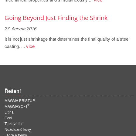
PT
ES
Going Beyond Just Finding the Shrink
MAGMA Türkiye
27. června 2016
EN
It is not just shrinkage that determines the final quality of a steel
TR
casting. ...
více
MAGMA China
EN
ZH
MAGMA India
Řešení
EN
MAGMA PŘÍSTUP
®
MAGMA Korea
MAGMASOFT
Litina
EN
Ocel
Tlakové lití
KO
Neželezné kovy
Jádra a formy