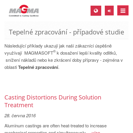
Toggle
naviga
Tepelné zpracování - případové studie
MAGMA Europe, Germany
DE
Následující příklady ukazují jak naši zákazníci úspěšně
®
EN
využívají MAGMASOFT
k dosažení lepší kvality odlitků,
snížení nákladů nebo ke zkrácení doby přípravy - zejména v
CS
oblasti
Tepelné zpracování
.
MAGMA North-America, USA
EN
ES
Casting Distortions During Solution
MAGMA Asia-Pacific, Singapore
Treatment
EN
28. června 2016
MAGMA South-America, Brazil
Aluminum castings are often heat-treated to increase
mechanical properties and simultaneously ...
více