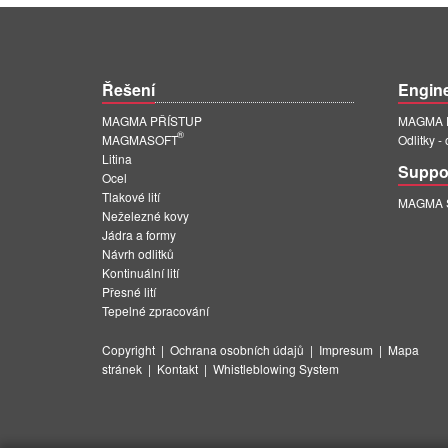
Řešení
Engin
MAGMA PŘÍSTUP
MAGMA E
®
MAGMASOFT
Odlitky -
Litina
Suppo
Ocel
Tlakové lití
MAGMA Su
Neželezné kovy
Jádra a formy
Návrh odlitků
Kontinuální lití
Přesné lití
Tepelné zpracování
Copyright
|
Ochrana osobních údajů
|
Impresum
|
Mapa
stránek
|
Kontakt
|
Whistleblowing System