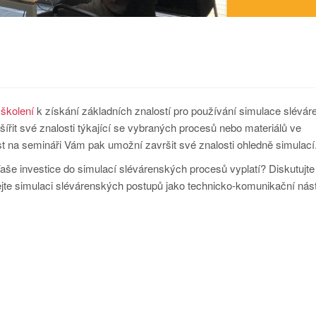
e
školení
k získání základních znalostí pro používání simulace slévá
ířit své znalosti týkající se vybraných procesů nebo materiálů ve
ast na semináři Vám pak umožní završit své znalosti ohledně simulací
še investice do simulací slévárenských procesů vyplatí? Diskutujte 
te simulaci slévárenských postupů jako technicko-komunikační nást