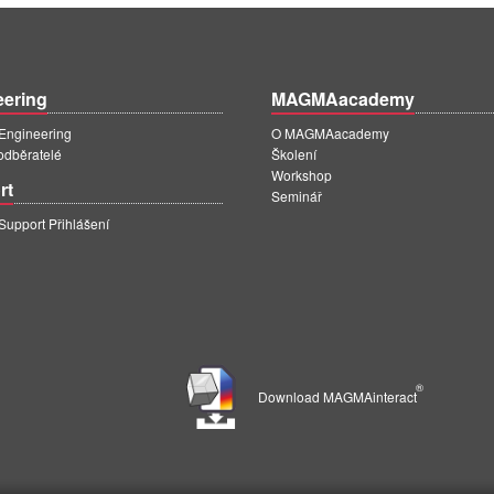
eering
MAGMAacademy
ngineering
O MAGMAacademy
 odběratelé
Školení
Workshop
rt
Seminář
pport Přihlášení
®
Download MAGMAinteract