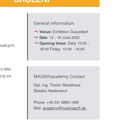
General information
Venue:
Exhibition Dusseldorf
Date
: 12 - 16 June 2023
Opening times
: Daily 10:00 -
renských
18:00 Friday: 10:00 - 16:00
.
o této
roj ve
MAGMAacademy Contact
Dipl.-Ing. Tristan Weidehaus
Malaika Heidenreich
Phone: +49 241 88901-699
Mail:
academy@magmasoft.de