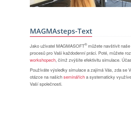
MAGMAsteps-Text
®
Jako uživatel MAGMASOFT
můžete navštívit naš
procesů pro Vaši každodenní práci. Poté, můžete rozš
workshopech
, čímž zvýšíte efektivitu simulace. Úč
Používáte výsledky simulace a zajímá Vás, zda se Va
otázce na našich
seminářích
a systematicky využívej
Vaší společnosti.