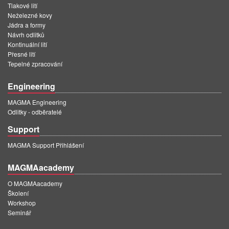
Tlakové lití
Neželezné kovy
Jádra a formy
Návrh odlitků
Kontinuální lití
Přesné lití
Tepelné zpracování
Engineering
MAGMA Engineering
Odlitky - odběratelé
Support
MAGMA Support Přihlášení
MAGMAacademy
O MAGMAacademy
Školení
Workshop
Seminář