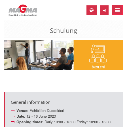
Toggle
naviga
Schulung
MAGMA Europe, Germany
DE
EN
CS
MAGMA North-America, USA
EN
ES
MAGMA Asia-Pacific, Singapore
General information
EN
Venue:
Exhibition Dusseldorf
Date
: 12 - 16 June 2023
MAGMA South-America, Brazil
Opening times
: Daily 10:00 - 18:00 Friday: 10:00 - 16:00