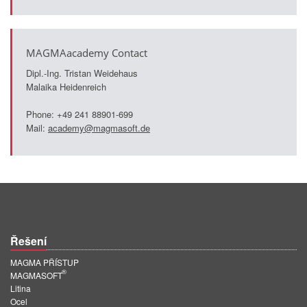
PT
ES
MAGMA Türkiye
MAGMAacademy Contact
Dipl.-Ing. Tristan Weidehaus
EN
Malaika Heidenreich
TR
Phone: +49 241 88901-699
MAGMA China
Mail:
academy@magmasoft.de
EN
ZH
MAGMA India
EN
MAGMA Korea
Řešení
MAGMA PŘÍSTUP
EN
®
MAGMASOFT
KO
Litina
Ocel