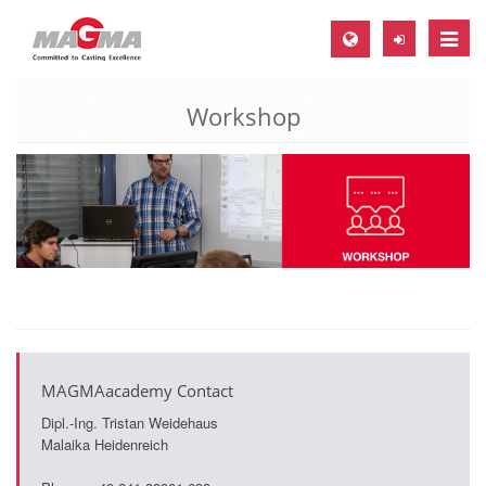
Toggle
naviga
Workshop
MAGMA Europe, Germany
DE
EN
CS
MAGMA North-America, USA
EN
ES
MAGMA Asia-Pacific, Singapore
MAGMAacademy Contact
EN
Dipl.-Ing. Tristan Weidehaus
Malaika Heidenreich
MAGMA South-America, Brazil