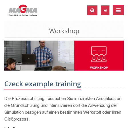
Toggle
naviga
Workshop
MAGMA Europe, Germany
DE
EN
CS
MAGMA North-America, USA
EN
Czeck example training
ES
Die Prozessschulung I besuchen Sie im direkten Anschluss an
MAGMA Asia-Pacific, Singapore
die Grundschulung und intensivieren dort die Anwendung der
EN
Simulation bezogen auf einen bestimmten Werkstoff oder Ihren
Gießprozess.
MAGMA South-America, Brazil