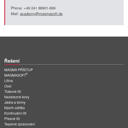
Phone: +49 241 88901-699
Mail:
academy@magmasoft.de
Řešení
MAGMA PŘÍSTUP
®
MAGMASOFT
Litina
Ocel
Tlakové lití
Neželezné kovy
Jádra a formy
Návrh odlitků
Kontinuální lití
Přesné lití
Tepelné zpracování