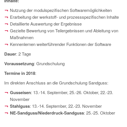
Inhalte:
PT
Nutzung der modulspezifischen Softwaremöglichkeiten
ES
Erarbeitung der werkstoff- und prozessspezifischen Inhalte
MAGMA Türkiye
Detaillierte Auswertung der Ergebnisse
Gezielte Bewertung von Teilergebnissen und Ableitung von
EN
Maßnahmen
TR
Kennenlernen weiterführender Funktionen der Software
MAGMA China
Dauer
: 2 Tage
EN
Voraussetzung
: Grundschulung
ZH
Termine in 2018
:
MAGMA India
Im direkten Anschluss an die Grundschulung Sandguss:
EN
Gusseisen
: 13.-14. September, 25.-26. Oktober, 22.-23.
November
MAGMA Korea
Stahlguss
: 13.-14. September, 22.-23. November
EN
NE-Sandguss/Niederdruck-Sandguss
: 25.-25. Oktober
KO