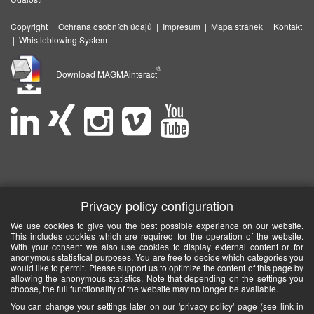
Copyright
|
Ochrana osobních údajů
|
Impresum
|
Mapa stránek
|
Kontakt
|
Whistleblowing System
®
Download MAGMAinteract
Privacy policy configuration
We use cookies to give you the best possible experience on our website.
This includes cookies which are required for the operation of the website.
With your consent we also use cookies to display external content or for
anonymous statistical purposes. You are free to decide which categories you
would like to permit. Please support us to optimize the content of this page by
allowing the anonymous statistics. Note that depending on the settings you
choose, the full functionality of the website may no longer be available.
You can change your settings later on our 'privacy policy' page (see link in