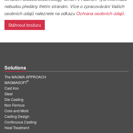
PT
nebudou předány třetím stranám. Více o zpracovávání Vašich
ES
osobních údajů naleznete na odkazu
Ochrana osobních údajů.
MAGMA Türkiye
Stáhnout brožuru
EN
TR
MAGMA China
EN
Solutions
ZH
The MAGMA APPROACH
®
MAGMA India
MAGMASOFT
Cast Iron
EN
Steel
Die Casting
MAGMA Korea
Non Ferrous
Core and Mold
EN
Casting Design
Continuous Casting
KO
Heat Treatment