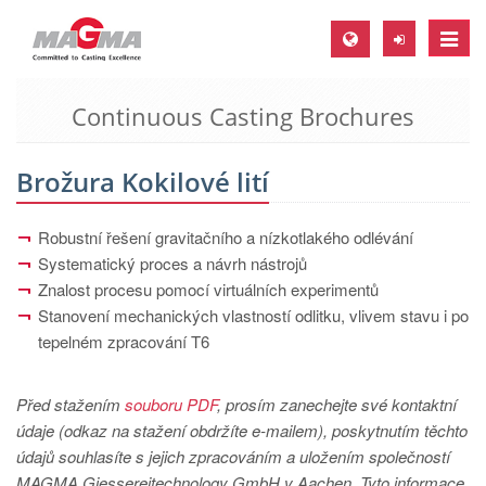
Toggle
naviga
Continuous Casting Brochures
MAGMA Europe, Germany
DE
Brožura Kokilové lití
EN
CS
Robustní řešení gravitačního a nízkotlakého odlévání
MAGMA North-America, USA
Systematický proces a návrh nástrojů
Znalost procesu pomocí virtuálních experimentů
EN
Stanovení mechanických vlastností odlitku, vlivem stavu i po
ES
tepelném zpracování T6
MAGMA Asia-Pacific, Singapore
Před stažením
souboru PDF
, prosím zanechejte své kontaktní
EN
údaje (odkaz na stažení obdržíte e-mailem), poskytnutím těchto
MAGMA South-America, Brazil
údajů souhlasíte s jejich zpracováním a uložením společností
MAGMA Giessereitechnology GmbH v Aachen. Tyto informace