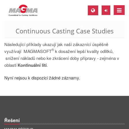
Toggle
naviga
Continuous Casting Case Studies
MAGMA Europe, Germany
DE
Následující příklady ukazují jak naši zákazníci úspěšně
®
EN
využívají MAGMASOFT
k dosažení lepší kvality odlitků,
snížení nákladů nebo ke zkrácení doby přípravy - zejména v
CS
oblasti
Kontinuální lití
.
MAGMA North-America, USA
Nyní nejsou k dispozici žádné záznamy.
EN
ES
MAGMA Asia-Pacific, Singapore
EN
Řešení
MAGMA South-America, Brazil