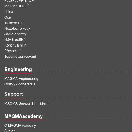
MAGMA PŘÍSTUP
PT
®
MAGMASOFT
ES
Litina
Ocel
MAGMA Türkiye
Tlakové lití
Neželezné kovy
EN
Jádra a formy
Návrh odlitků
TR
Kontinuální lití
Přesné lití
MAGMA China
Tepelné zpracování
EN
Engineering
ZH
MAGMA Engineering
MAGMA India
Odlitky - odběratelé
EN
Support
MAGMA Korea
MAGMA Support Přihlášení
EN
MAGMAacademy
KO
O MAGMAacademy
Školení