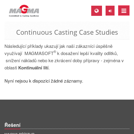
Toggle
naviga
Continuous Casting Case Studies
MAGMA Europe, Germany
DE
Následující příklady ukazují jak naši zákazníci úspěšně
®
EN
využívají MAGMASOFT
k dosažení lepší kvality odlitků,
snížení nákladů nebo ke zkrácení doby přípravy - zejména v
CS
oblasti
Kontinuální lití
.
MAGMA North-America, USA
Nyní nejsou k dispozici žádné záznamy.
EN
ES
MAGMA Asia-Pacific, Singapore
EN
Řešení
MAGMA South-America, Brazil