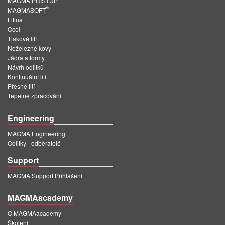
MAGMA PŘÍSTUP
PT
®
MAGMASOFT
ES
Litina
Ocel
MAGMA Türkiye
Tlakové lití
Neželezné kovy
EN
Jádra a formy
Návrh odlitků
TR
Kontinuální lití
Přesné lití
MAGMA China
Tepelné zpracování
EN
Engineering
ZH
MAGMA Engineering
MAGMA India
Odlitky - odběratelé
EN
Support
MAGMA Korea
MAGMA Support Přihlášení
EN
MAGMAacademy
KO
O MAGMAacademy
Školení