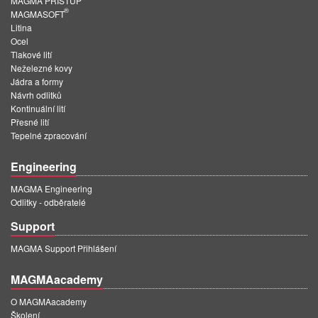
MAGMA PŘÍSTUP
PT
®
MAGMASOFT
ES
Litina
Ocel
MAGMA Türkiye
Tlakové lití
Neželezné kovy
EN
Jádra a formy
Návrh odlitků
TR
Kontinuální lití
Přesné lití
MAGMA China
Tepelné zpracování
EN
Engineering
ZH
MAGMA Engineering
MAGMA India
Odlitky - odběratelé
EN
Support
MAGMA Korea
MAGMA Support Přihlášení
EN
MAGMAacademy
KO
O MAGMAacademy
Školení