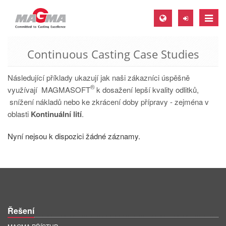
Toggle
naviga
Continuous Casting Case Studies
MAGMA Europe, Germany
DE
Následující příklady ukazují jak naši zákazníci úspěšně
®
EN
využívají MAGMASOFT
k dosažení lepší kvality odlitků,
snížení nákladů nebo ke zkrácení doby přípravy - zejména v
CS
oblasti
Kontinuální lití
.
MAGMA North-America, USA
Nyní nejsou k dispozici žádné záznamy.
EN
ES
MAGMA Asia-Pacific, Singapore
EN
Řešení
MAGMA South-America, Brazil