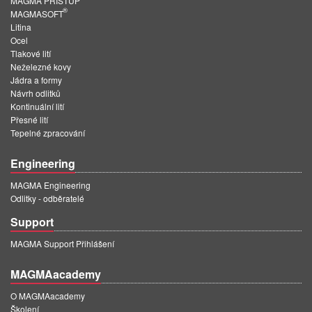
MAGMA PŘÍSTUP
PT
®
MAGMASOFT
ES
Litina
Ocel
MAGMA Türkiye
Tlakové lití
Neželezné kovy
EN
Jádra a formy
Návrh odlitků
TR
Kontinuální lití
Přesné lití
MAGMA China
Tepelné zpracování
EN
Engineering
ZH
MAGMA Engineering
MAGMA India
Odlitky - odběratelé
EN
Support
MAGMA Korea
MAGMA Support Přihlášení
EN
MAGMAacademy
KO
O MAGMAacademy
Školení