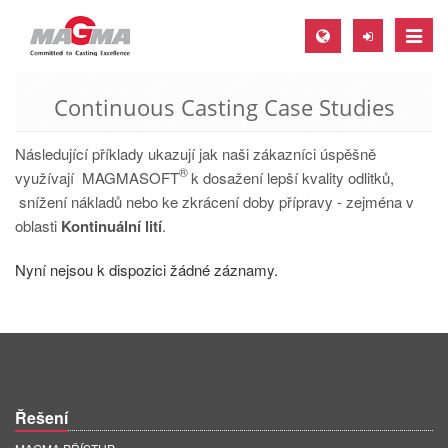
Toggle
naviga
Continuous Casting Case Studies
MAGMA Europe, Germany
DE
Následující příklady ukazují jak naši zákazníci úspěšně
®
EN
využívají MAGMASOFT
k dosažení lepší kvality odlitků,
snížení nákladů nebo ke zkrácení doby přípravy - zejména v
CS
oblasti
Kontinuální lití
.
MAGMA North-America, USA
Nyní nejsou k dispozici žádné záznamy.
EN
ES
MAGMA Asia-Pacific, Singapore
EN
Řešení
MAGMA South-America, Brazil