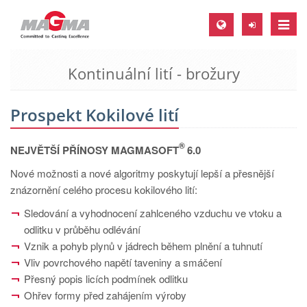
Toggle
naviga
Kontinuální lití - brožury
MAGMA Europe, Germany
DE
Prospekt Kokilové lití
EN
CS
®
NEJVĚTŠÍ PŘÍNOSY MAGMASOFT
6.0
MAGMA North-America, USA
Nové možnosti a nové algoritmy poskytují lepší a přesnější
znázornění celého procesu kokilového lití:
EN
ES
Sledování a vyhodnocení zahlceného vzduchu ve vtoku a
odlitku v průběhu odlévání
MAGMA Asia-Pacific, Singapore
Vznik a pohyb plynů v jádrech během plnění a tuhnutí
EN
Vliv povrchového napětí taveniny a smáčení
Přesný popis licích podmínek odlitku
MAGMA South-America, Brazil
Ohřev formy před zahájením výroby