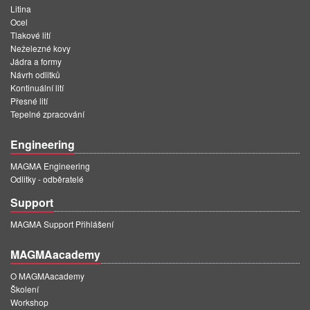
Litina
Ocel
Tlakové lití
Neželezné kovy
Jádra a formy
Návrh odlitků
Kontinuální lití
Přesné lití
Tepelné zpracování
Engineering
MAGMA Engineering
Odlitky - odběratelé
Support
MAGMA Support Přihlášení
MAGMAacademy
O MAGMAacademy
Školení
Workshop