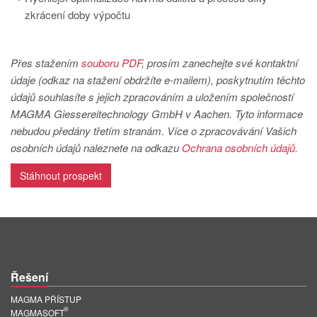
zkrácení doby výpočtu
Přes stažením
souboru PDF
, prosím zanechejte své kontaktní
údaje (odkaz na stažení obdržíte e-mailem), poskytnutím těchto
údajů souhlasíte s jejich zpracováním a uložením společností
MAGMA Giessereitechnology GmbH v Aachen. Tyto informace
nebudou předány třetím stranám. Více o zpracovávání Vašich
osobních údajů naleznete na odkazu
Ochrana osobních údajů.
Stáhnout prospekt
Řešení
MAGMA PŘÍSTUP
®
MAGMASOFT