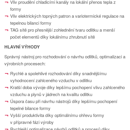
PT
Vliv proudění chladicími kanály na lokální přenos tepla z
formy
ES
Vliv elektrických topných patron a variotermické regulace na
MAGMA Türkiye
tepelnou bilanci formy
TAG sítě pro přesnější zohlednění tvaru odlitku a menší
EN
počet elementů díky lokálnímu zhrubnutí sítě
TR
HLAVNÍ VÝHODY
MAGMA China
Správný nástroj pro rozhodování o návrhu odlitků, optimalizaci a
EN
výrobních procesech:
ZH
Rychlé a spolehlivé rozhodování díky snadnějšímu
vyhodnocení zahlceného vzduchu v odlitku
MAGMA India
Kratší doba vývoje díky lepšímu pochopení vlivu zahlceného
EN
vzduchu a plynů v jádrech na kvalitu odlitku
Úspora času při návrhu nástrojů díky lepšímu pochopení
MAGMA Korea
tepelné bilance formy
EN
Vyšší produktivita díky optimálnímu ohřevu formy
KO
v přípravné fázi výroby
Rychlejší optimalizace návrhů odlitků a procesů díky