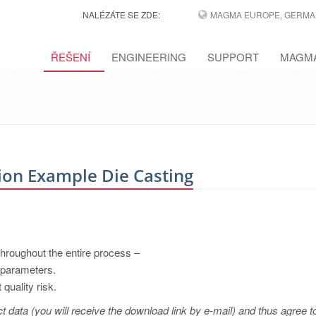
NALÉZÁTE SE ZDE:
MAGMA EUROPE, GERMA
ŘEŠENÍ
ENGINEERING
SUPPORT
MAGMA
n Example Die Casting
roughout the entire process –
 parameters.
quality risk.
t data (you will receive the download link by e-mail) and thus agree t