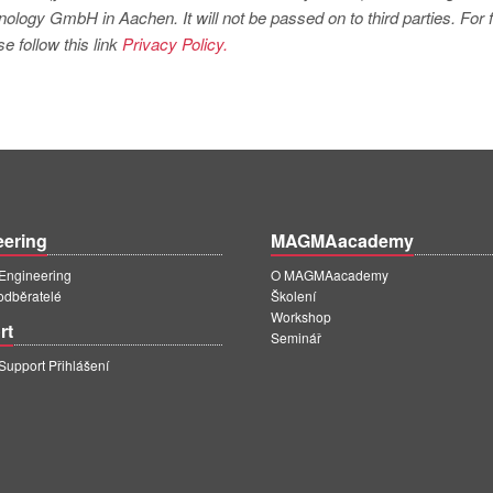
logy GmbH in Aachen. It will not be passed on to third parties. For f
e follow this link
Privacy Policy.
eering
MAGMAacademy
ngineering
O MAGMAacademy
 odběratelé
Školení
Workshop
rt
Seminář
pport Přihlášení