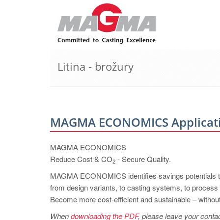
Litina - brožury
MAGMA ECONOMICS Applicatio
MAGMA ECONOMICS
Reduce Cost & CO
- Secure Quality.
2
MAGMA ECONOMICS identifies savings potentials th
from design variants, to casting systems, to process
Become more cost-efficient and sustainable – without 
When
downloading the PDF
, please leave your contac