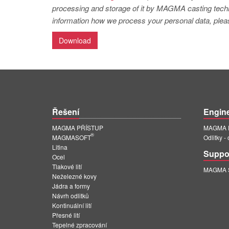
processing and storage of it by MAGMA casting techno
information how we process your personal data, pleas
Download
Řešení
Engin
MAGMA PŘÍSTUP
MAGMA E
®
MAGMASOFT
Odlitky -
Litina
Suppo
Ocel
Tlakové lití
MAGMA Su
Neželezné kovy
Jádra a formy
Návrh odlitků
Kontinuální lití
Přesné lití
Tepelné zpracování