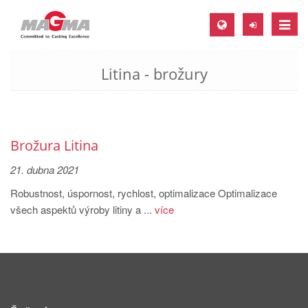
Toggle
naviga
Litina - brožury
MAGMA Europe, Germany
DE
EN
CS
Brožura Litina
MAGMA North-America, USA
21. dubna 2021
EN
Robustnost, úspornost, rychlost, optimalizace Optimalizace
všech aspektů výroby litiny a ...
více
ES
MAGMA Asia-Pacific, Singapore
EN
MAGMA South-America, Brazil