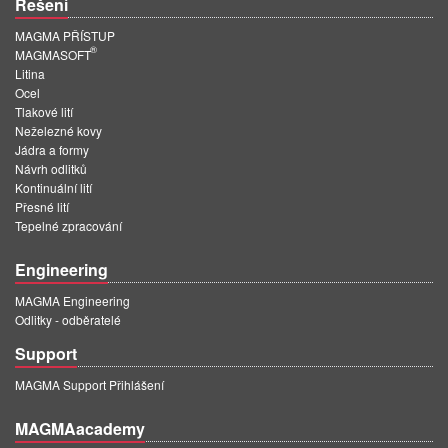
Řešení
PT
ES
MAGMA PŘÍSTUP
®
MAGMASOFT
MAGMA Türkiye
Litina
Ocel
EN
Tlakové lití
Neželezné kovy
TR
Jádra a formy
Návrh odlitků
MAGMA China
Kontinuální lití
Přesné lití
EN
Tepelné zpracování
ZH
Engineering
MAGMA India
MAGMA Engineering
EN
Odlitky - odběratelé
MAGMA Korea
Support
EN
MAGMA Support Přihlášení
KO
MAGMAacademy