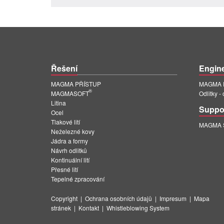
Řešení
Engin
MAGMA PŘÍSTUP
MAGMA E
®
MAGMASOFT
Odlitky -
Litina
Suppo
Ocel
Tlakové lití
MAGMA Su
Neželezné kovy
Jádra a formy
Návrh odlitků
Kontinuální lití
Přesné lití
Tepelné zpracování
Copyright
|
Ochrana osobních údajů
|
Impresum
|
Mapa
stránek
|
Kontakt
|
Whistleblowing System