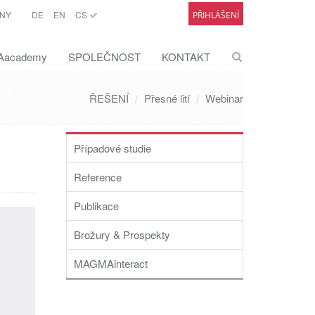
NY
DE
EN
CS
PŘIHLÁŠENÍ
academy
SPOLEČNOST
KONTAKT
ŘEŠENÍ
Přesné lití
Webinar
Případové studie
Reference
Publikace
Brožury & Prospekty
MAGMAinteract