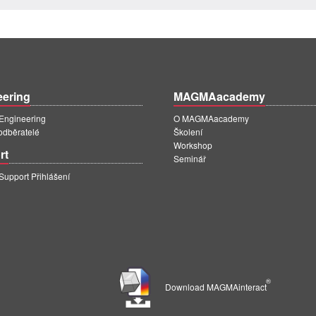
eering
MAGMAacademy
ngineering
O MAGMAacademy
 odběratelé
Školení
Workshop
rt
Seminář
pport Přihlášení
®
Download MAGMAinteract