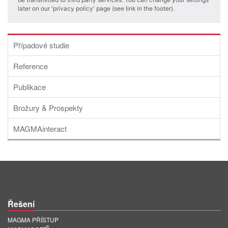
PT
later on our 'privacy policy' page (see link in the footer).
ES
MAGMA Türkiye
Případové studie
EN
Reference
TR
Publikace
MAGMA China
EN
Brožury & Prospekty
ZH
MAGMAinteract
MAGMA India
EN
MAGMA Korea
EN
Řešení
KO
MAGMA PŘÍSTUP
®