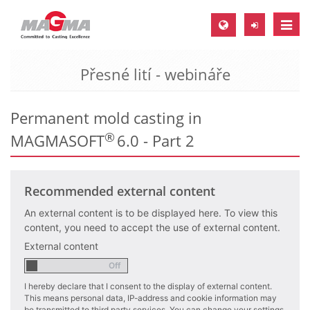
Toggle
naviga
Přesné lití - webináře
MAGMA Europe, Germany
DE
Permanent mold casting in
EN
®
MAGMASOFT
6.0 - Part 2
CS
MAGMA North-America, USA
Recommended external content
EN
ES
An external content is to be displayed here. To view this
content, you need to accept the use of external content.
MAGMA Asia-Pacific, Singapore
External content
EN
I hereby declare that I consent to the display of external content.
MAGMA South-America, Brazil
This means personal data, IP-address and cookie information may
be transmitted to third party services. You can change your settings