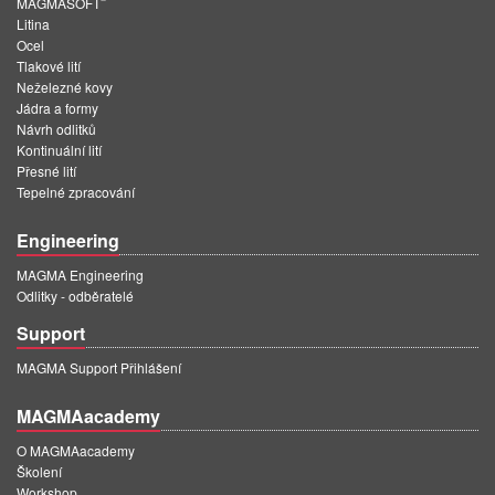
MAGMASOFT
Litina
Ocel
Tlakové lití
Neželezné kovy
Jádra a formy
Návrh odlitků
Kontinuální lití
Přesné lití
Tepelné zpracování
Engineering
MAGMA Engineering
Odlitky - odběratelé
Support
MAGMA Support Přihlášení
MAGMAacademy
O MAGMAacademy
Školení
Workshop