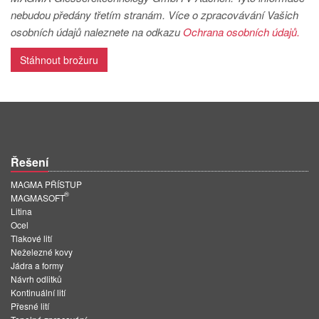
PT
nebudou předány třetím stranám. Více o zpracovávání Vašich
ES
osobních údajů naleznete na odkazu
Ochrana osobních údajů.
MAGMA Türkiye
Stáhnout brožuru
EN
TR
MAGMA China
EN
Řešení
ZH
MAGMA PŘÍSTUP
®
MAGMA India
MAGMASOFT
Litina
EN
Ocel
Tlakové lití
MAGMA Korea
Neželezné kovy
Jádra a formy
EN
Návrh odlitků
Kontinuální lití
KO
Přesné lití