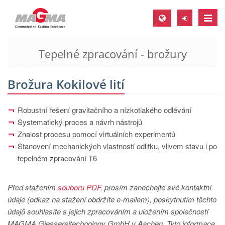
Toggle
naviga
Tepelné zpracování - brožury
MAGMA Europe, Germany
DE
Brožura Kokilové lití
EN
CS
Robustní řešení gravitačního a nízkotlakého odlévání
MAGMA North-America, USA
Systematický proces a návrh nástrojů
Znalost procesu pomocí virtuálních experimentů
EN
Stanovení mechanických vlastností odlitku, vlivem stavu i po
ES
tepelném zpracování T6
MAGMA Asia-Pacific, Singapore
Před stažením
souboru PDF
, prosím zanechejte své kontaktní
EN
údaje (odkaz na stažení obdržíte e-mailem), poskytnutím těchto
MAGMA South-America, Brazil
údajů souhlasíte s jejich zpracováním a uložením společností
MAGMA Giessereitechnology GmbH v Aachen. Tyto informace