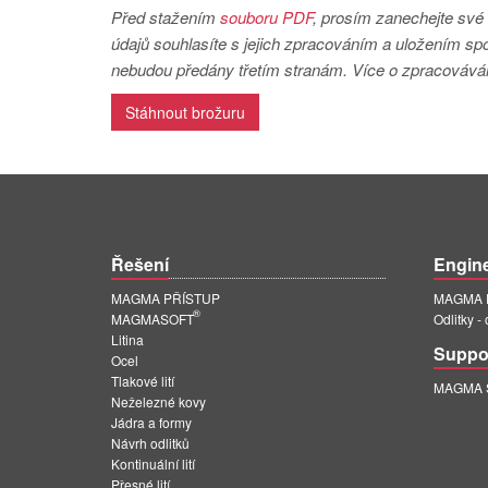
Před stažením
souboru PDF
, prosím zanechejte své 
údajů souhlasíte s jejich zpracováním a uložením 
nebudou předány třetím stranám. Více o zpracovává
Stáhnout brožuru
Řešení
Engin
MAGMA PŘÍSTUP
MAGMA E
®
MAGMASOFT
Odlitky -
Litina
Suppo
Ocel
Tlakové lití
MAGMA Su
Neželezné kovy
Jádra a formy
Návrh odlitků
Kontinuální lití
Přesné lití