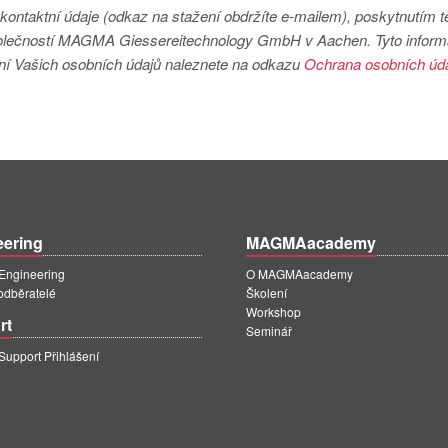
kontaktní údaje (odkaz na stažení obdržíte e-mailem), poskytnutím t
společností MAGMA Giessereitechnology GmbH v Aachen. Tyto infor
ní Vašich osobních údajů naleznete na odkazu
Ochrana osobních úda
eering
MAGMAacademy
ngineering
O MAGMAacademy
 odběratelé
Školení
Workshop
rt
Seminář
pport Přihlášení