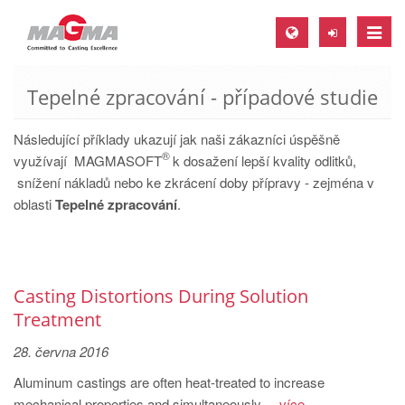
Toggle
naviga
Tepelné zpracování - případové studie
MAGMA Europe, Germany
DE
Následující příklady ukazují jak naši zákazníci úspěšně
®
EN
využívají MAGMASOFT
k dosažení lepší kvality odlitků,
snížení nákladů nebo ke zkrácení doby přípravy - zejména v
CS
oblasti
Tepelné zpracování
.
MAGMA North-America, USA
EN
ES
Casting Distortions During Solution
MAGMA Asia-Pacific, Singapore
Treatment
EN
28. června 2016
MAGMA South-America, Brazil
Aluminum castings are often heat-treated to increase
mechanical properties and simultaneously ...
více