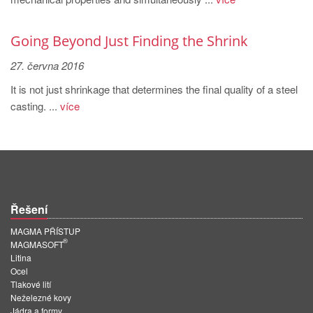
PT
ES
Going Beyond Just Finding the Shrink
MAGMA Türkiye
27. června 2016
EN
It is not just shrinkage that determines the final quality of a steel
TR
casting. ...
více
MAGMA China
EN
ZH
MAGMA India
Řešení
EN
MAGMA PŘÍSTUP
®
MAGMA Korea
MAGMASOFT
Litina
EN
Ocel
Tlakové lití
KO
Neželezné kovy
Jádra a formy