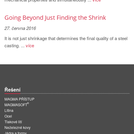
PT
ES
Going Beyond Just Finding the Shrink
MAGMA Türkiye
27. června 2016
EN
It is not just shrinkage that determines the final quality of a steel
TR
casting. ...
více
MAGMA China
EN
ZH
MAGMA India
Řešení
EN
MAGMA PŘÍSTUP
®
MAGMA Korea
MAGMASOFT
Litina
EN
Ocel
Tlakové lití
KO
Neželezné kovy
Jádra a formy