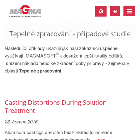
Toggle
naviga
Tepelné zpracování - případové studie
MAGMA Europe, Germany
DE
Následující příklady ukazují jak naši zákazníci úspěšně
®
EN
využívají MAGMASOFT
k dosažení lepší kvality odlitků,
snížení nákladů nebo ke zkrácení doby přípravy - zejména v
CS
oblasti
Tepelné zpracování
.
MAGMA North-America, USA
EN
ES
Casting Distortions During Solution
MAGMA Asia-Pacific, Singapore
Treatment
EN
28. června 2016
MAGMA South-America, Brazil
Aluminum castings are often heat-treated to increase
mechanical properties and simultaneously ...
více