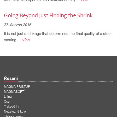
PT
ES
Going Beyond Just Finding the Shrink
MAGMA Türkiye
27. června 2016
EN
It is not just shrinkage that determines the final quality of a steel
TR
casting. ...
více
MAGMA China
EN
ZH
MAGMA India
Řešení
EN
MAGMA PŘÍSTUP
®
MAGMA Korea
MAGMASOFT
Litina
EN
Ocel
Tlakové lití
KO
Neželezné kovy
Jádra a formy