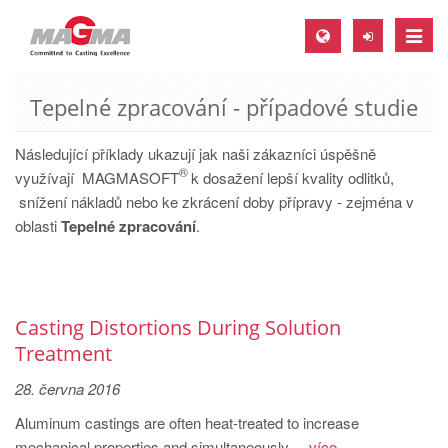
Toggle
naviga
Tepelné zpracování - případové studie
MAGMA Europe, Germany
DE
Následující příklady ukazují jak naši zákazníci úspěšně
®
EN
využívají MAGMASOFT
k dosažení lepší kvality odlitků,
snížení nákladů nebo ke zkrácení doby přípravy - zejména v
CS
oblasti
Tepelné zpracování
.
MAGMA North-America, USA
EN
ES
Casting Distortions During Solution
MAGMA Asia-Pacific, Singapore
Treatment
EN
28. června 2016
MAGMA South-America, Brazil
Aluminum castings are often heat-treated to increase
mechanical properties and simultaneously ...
více