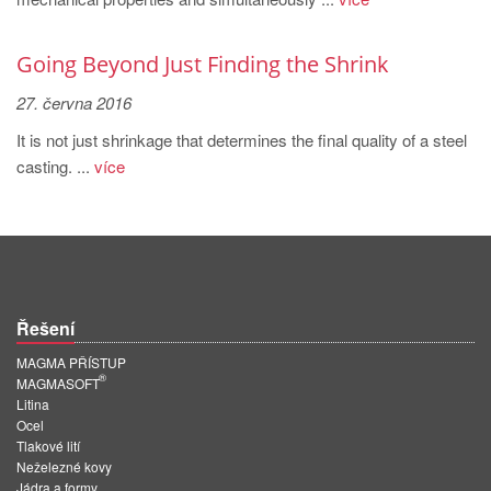
PT
ES
Going Beyond Just Finding the Shrink
MAGMA Türkiye
27. června 2016
EN
It is not just shrinkage that determines the final quality of a steel
TR
casting. ...
více
MAGMA China
EN
ZH
MAGMA India
Řešení
EN
MAGMA PŘÍSTUP
®
MAGMA Korea
MAGMASOFT
Litina
EN
Ocel
Tlakové lití
KO
Neželezné kovy
Jádra a formy