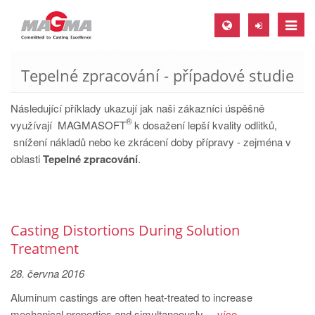
Toggle
naviga
Tepelné zpracování - případové studie
MAGMA Europe, Germany
DE
Následující příklady ukazují jak naši zákazníci úspěšně
®
EN
využívají MAGMASOFT
k dosažení lepší kvality odlitků,
snížení nákladů nebo ke zkrácení doby přípravy - zejména v
CS
oblasti
Tepelné zpracování
.
MAGMA North-America, USA
EN
ES
Casting Distortions During Solution
MAGMA Asia-Pacific, Singapore
Treatment
EN
28. června 2016
MAGMA South-America, Brazil
Aluminum castings are often heat-treated to increase
mechanical properties and simultaneously ...
více