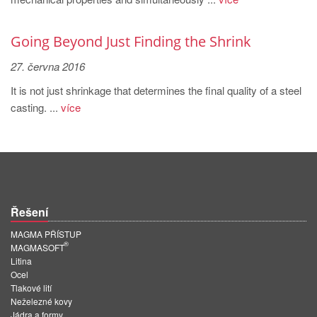
PT
ES
Going Beyond Just Finding the Shrink
MAGMA Türkiye
27. června 2016
EN
It is not just shrinkage that determines the final quality of a steel
TR
casting. ...
více
MAGMA China
EN
ZH
MAGMA India
Řešení
EN
MAGMA PŘÍSTUP
®
MAGMA Korea
MAGMASOFT
Litina
EN
Ocel
Tlakové lití
KO
Neželezné kovy
Jádra a formy