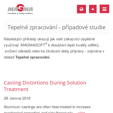
Toggle
naviga
Tepelné zpracování - případové studie
MAGMA Europe, Germany
DE
Následující příklady ukazují jak naši zákazníci úspěšně
®
EN
využívají MAGMASOFT
k dosažení lepší kvality odlitků,
snížení nákladů nebo ke zkrácení doby přípravy - zejména v
CS
oblasti
Tepelné zpracování
.
MAGMA North-America, USA
EN
ES
Casting Distortions During Solution
MAGMA Asia-Pacific, Singapore
Treatment
EN
28. června 2016
MAGMA South-America, Brazil
Aluminum castings are often heat-treated to increase
mechanical properties and simultaneously ...
více