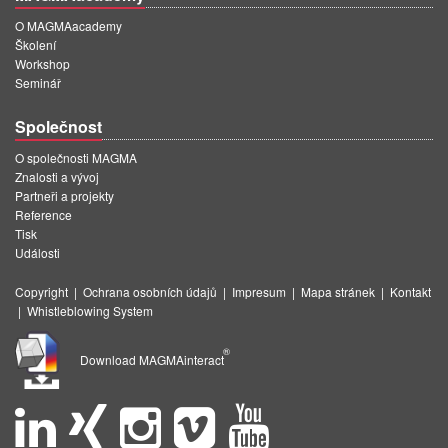
O MAGMAacademy
Školení
Workshop
Seminář
Společnost
O společnosti MAGMA
Znalosti a vývoj
Partneři a projekty
Reference
Tisk
Události
Copyright
|
Ochrana osobních údajů
|
Impresum
|
Mapa stránek
|
Kontakt
|
Whistleblowing System
®
Download MAGMAinteract