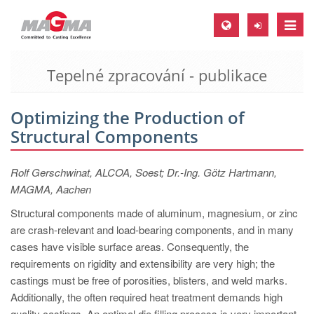
Toggle
naviga
Tepelné zpracování - publikace
MAGMA Europe, Germany
DE
Optimizing the Production of
EN
Structural Components
CS
MAGMA North-America, USA
Rolf Gerschwinat, ALCOA, Soest; Dr.-Ing. Götz Hartmann,
MAGMA, Aachen
EN
Structural components made of aluminum, magnesium, or zinc
ES
are crash-relevant and load-bearing components, and in many
MAGMA Asia-Pacific, Singapore
cases have visible surface areas. Consequently, the
requirements on rigidity and extensibility are very high; the
EN
castings must be free of porosities, blisters, and weld marks.
MAGMA South-America, Brazil
Additionally, the often required heat treatment demands high
quality castings. An optimal die filling process is very important