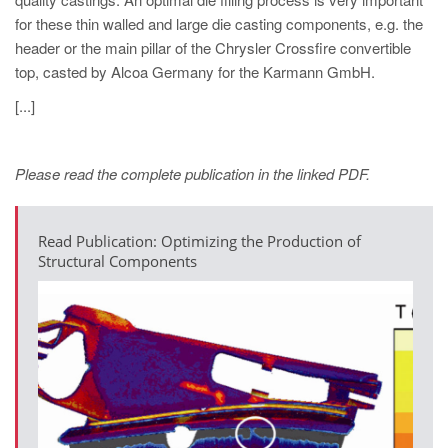
PT
for these thin walled and large die casting components, e.g. the
ES
header or the main pillar of the Chrysler Crossfire convertible
top, casted by Alcoa Germany for the Karmann GmbH.
MAGMA Türkiye
[...]
EN
TR
Please read the complete publication in the linked PDF.
MAGMA China
EN
Read Publication: Optimizing the Production of
ZH
Structural Components
MAGMA India
EN
MAGMA Korea
EN
KO