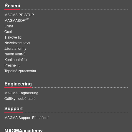
Řešení
MAGMA PŘÍSTUP
®
MAGMASOFT
Litina
Ocel
Tlakové lití
Neželezné kovy
Jádra a formy
Návrh odlitků
Kontinuální lití
Přesné lití
Tepelné zpracování
Engineering
MAGMA Engineering
Odlitky - odběratelé
Support
MAGMA Support Přihlášení
MAGMAacademy