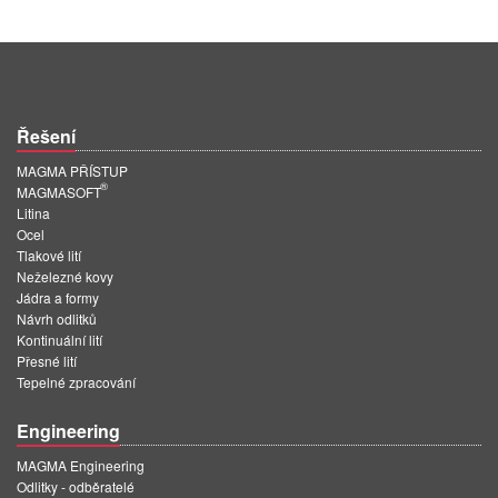
PT
ES
MAGMA Türkiye
EN
Řešení
TR
MAGMA PŘÍSTUP
®
MAGMASOFT
MAGMA China
Litina
EN
Ocel
Tlakové lití
ZH
Neželezné kovy
Jádra a formy
MAGMA India
Návrh odlitků
Kontinuální lití
EN
Přesné lití
Tepelné zpracování
MAGMA Korea
EN
Engineering
KO
MAGMA Engineering
Odlitky - odběratelé