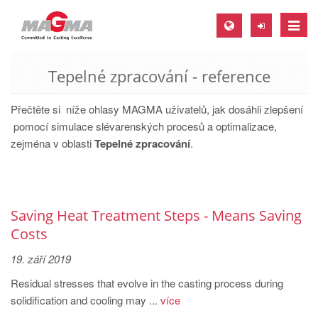
Toggle
naviga
Tepelné zpracování - reference
MAGMA Europe, Germany
DE
Přečtěte si níže ohlasy MAGMA uživatelů, jak dosáhli zlepšení
EN
pomocí simulace slévarenských procesů a optimalizace,
zejména v oblasti
Tepelné zpracování
.
CS
MAGMA North-America, USA
EN
Saving Heat Treatment Steps - Means Saving
ES
Costs
MAGMA Asia-Pacific, Singapore
19. září 2019
EN
Residual stresses that evolve in the casting process during
MAGMA South-America, Brazil
solidification and cooling may ...
více