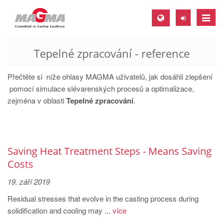
Toggle
naviga
Tepelné zpracování - reference
MAGMA Europe, Germany
DE
Přečtěte si níže ohlasy MAGMA uživatelů, jak dosáhli zlepšení
EN
pomocí simulace slévarenských procesů a optimalizace,
zejména v oblasti
Tepelné zpracování
.
CS
MAGMA North-America, USA
EN
Saving Heat Treatment Steps - Means Saving
ES
Costs
MAGMA Asia-Pacific, Singapore
19. září 2019
EN
Residual stresses that evolve in the casting process during
MAGMA South-America, Brazil
solidification and cooling may ...
více