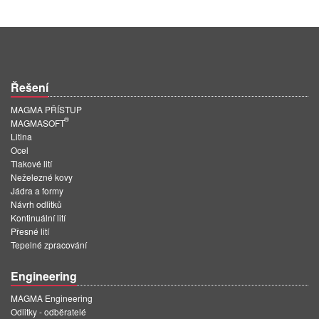
PT
ES
MAGMA Türkiye
EN
Řešení
TR
MAGMA PŘÍSTUP
®
MAGMASOFT
MAGMA China
Litina
EN
Ocel
Tlakové lití
ZH
Neželezné kovy
Jádra a formy
MAGMA India
Návrh odlitků
Kontinuální lití
EN
Přesné lití
Tepelné zpracování
MAGMA Korea
EN
Engineering
KO
MAGMA Engineering
Odlitky - odběratelé