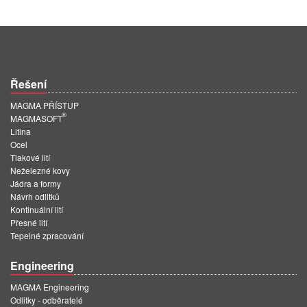
PT
ES
MAGMA Türkiye
EN
Řešení
TR
MAGMA PŘÍSTUP
®
MAGMASOFT
MAGMA China
Litina
EN
Ocel
Tlakové lití
ZH
Neželezné kovy
Jádra a formy
MAGMA India
Návrh odlitků
Kontinuální lití
EN
Přesné lití
Tepelné zpracování
MAGMA Korea
EN
Engineering
KO
MAGMA Engineering
Odlitky - odběratelé