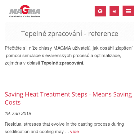
Toggle
naviga
Tepelné zpracování - reference
MAGMA Europe, Germany
DE
Přečtěte si níže ohlasy MAGMA uživatelů, jak dosáhli zlepšení
EN
pomocí simulace slévarenských procesů a optimalizace,
zejména v oblasti
Tepelné zpracování
.
CS
MAGMA North-America, USA
EN
Saving Heat Treatment Steps - Means Saving
ES
Costs
MAGMA Asia-Pacific, Singapore
19. září 2019
EN
Residual stresses that evolve in the casting process during
MAGMA South-America, Brazil
solidification and cooling may ...
více