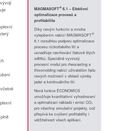
vývoji
®
MAGMASOFT
6.1 – Efektivní
uje
optimalizace procesů a
profitabilita
plexní
Díky novým funkcím a mnoha
který
®
vylepšením nabízí MAGMASOFT
6.1 rozsáhlou podporu optimalizace
procesu nízkotlakého lití a
usnadňuje navrhování tlakově litých
odlitků. Speciálně vyvinutý
ch
procesní modul pro rheocasting a
thixomolding nabízí uživatelům řadu
epšení
nových možností v oblasti výroby
jader a kontinuálního lití.
 včetně
Nová funkce ECONOMICS
umožňuje kvantitativní vyhodnocení
plexní
a optimalizaci nákladů i emisí CO₂
pro všechny simulační projekty, což
přispívá ke zvýšení profitability i
 plně
udržitelnosti všech aplikací.