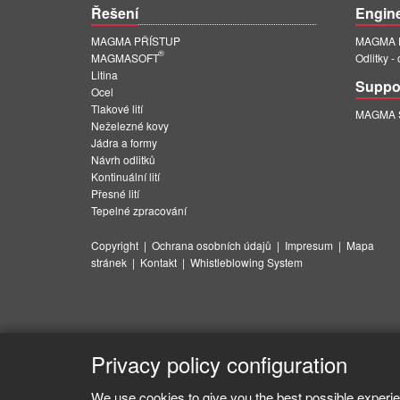
Řešení
Engin
MAGMA PŘÍSTUP
MAGMA E
®
MAGMASOFT
Odlitky -
Litina
Suppo
Ocel
Tlakové lití
MAGMA Su
Neželezné kovy
Jádra a formy
Návrh odlitků
Kontinuální lití
Přesné lití
Tepelné zpracování
Copyright
|
Ochrana osobních údajů
|
Impresum
|
Mapa
stránek
|
Kontakt
|
Whistleblowing System
Privacy policy configuration
We use cookies to give you the best possible experie