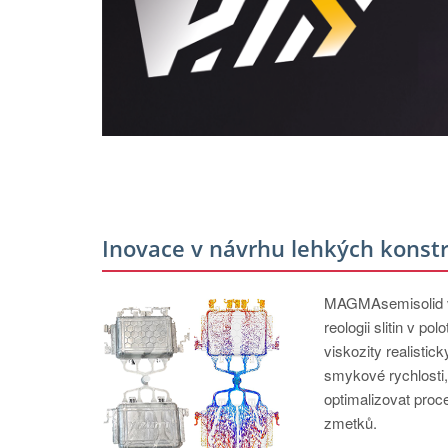
Inovace v návrhu lehkých kons
MAGMAsemisoli
reologii slitin v p
viskozity realistic
smykové rychlosti
optimalizovat proc
zmetků.