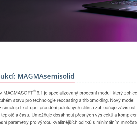
trukcí: MAGMAsemisolid
®
d v MAGMASOFT
6.1 je specializovaný procesní modul, který zohle
olotuhém stavu pro technologie reocasting a thixomolding. Nový model
ky simuluje tixotropní proudění polotuhých slitin a zohledňuje závislost
, teplotě a času. Umožňuje dosáhnout přesných výsledků a komplex
esní parametry pro výrobu kvalitnějších odlitků s minimálním množs