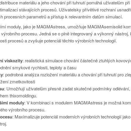
istribuce materiálu a jeho chování při tuhnutí pomáhá uživatelům při 
timalizaci stávajících procesů. Uživatelsky přívětivé rozhraní usnadň
ch procesních parametrů a přístup k relevantním datům simulací.
lšími moduly, jako je MAGMAstress, umožňuje MAGMAsemisolid kom
o výrobního procesu. Jedná se o plně integrovaný a výkonný nástroj, 
osti procesů a zvyšuje potenciál těchto výrobních technologií.
ní viskozity
: realistická simulace chování částečně ztuhlých kovový
lednění smykové rychlosti, teploty a času
ky
: podrobná analýza rozložení materiálu a chování při tuhnutí pro zl
nížení zmetkovitosti
su
: Umožňují uživatelům přesně zadat skutečné podmínky odlévání,
ěhem thixomoldingu.
lšími moduly
: V kombinaci s modulem MAGMAstress je možná kom
lého výrobního procesu.
rocesu
: Maximalizuje potenciál moderních výrobních technologií jako
roj.