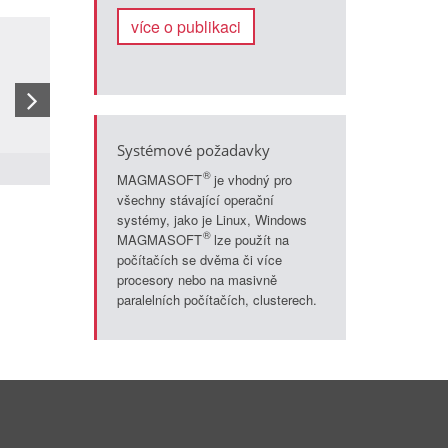
více o publikaci
Recommended external content
An external content is to be displayed here. To view this conte
External content
I hereby declare that I consent to the display of external content. This m
Systémové požadavky
transmitted to third party services. You can change your settings later on ou
Calculation of the thixo
®
MAGMASOFT
je vhodný pro
všechny stávající operační
systémy, jako je Linux, Windows
®
MAGMASOFT
lze použít na
počítačích se dvěma či více
procesory nebo na masivně
paralelních počítačích, clusterech.