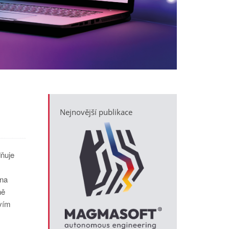
Nejnovější publikace
dňuje
 na
ně
tvím