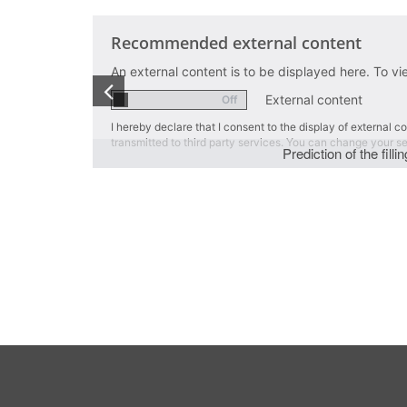
Recommended external content
An external content is to be displayed here. To view th
External content
I hereby declare that I consent to the display of external conte
transmitted to third party services. You can change your settings l
Prediction of the filling pr