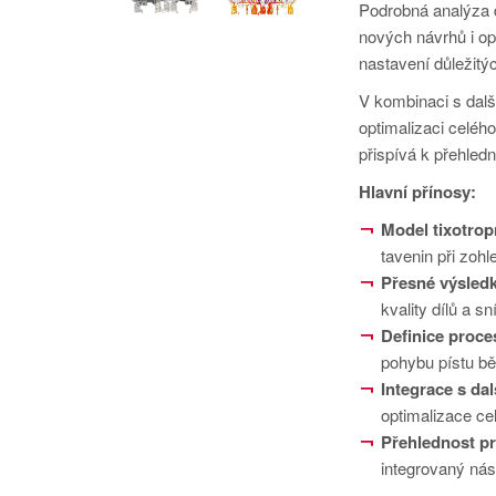
Podrobná analýza d
nových návrhů i op
nastavení důležitý
V kombinaci s da
optimalizaci celéh
přispívá k přehledn
Hlavní přínosy:
Model tixotrop
tavenin při zoh
Přesné výsled
kvality dílů a s
Definice proce
pohybu pístu b
Integrace s da
optimalizace ce
Přehlednost p
integrovaný nást