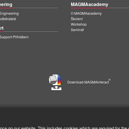
eering
MAGMAacademy
ngineering
O MAGMAacademy
 odběratelé
Školení
Workshop
rt
Seminář
pport Přihlášení
®
Download MAGMAinteract
nce on our website. This includes cookies which are required for the 