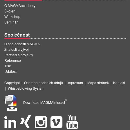
O MAGMAacademy
Školení
Workshop
Seminář
Společnost
O společnosti MAGMA
Znalosti a vývoj
Partneři a projekty
Reference
Tisk
Události
Copyright
|
Ochrana osobních údajů
|
Impresum
|
Mapa stránek
|
Kontakt
|
Whistleblowing System
®
Download MAGMAinteract