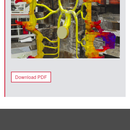
PT
ES
MAGMA Türkiye
EN
TR
MAGMA China
EN
ZH
Download PDF
MAGMA India
EN
MAGMA Korea
EN
KO