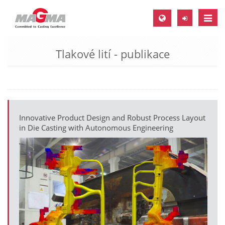
Toggle
naviga
Tlakové lití - publikace
MAGMA Europe, Germany
DE
EN
CS
Innovative Product Design and Robust Process Layout
MAGMA North-America, USA
in Die Casting with Autonomous Engineering
EN
ES
MAGMA Asia-Pacific, Singapore
EN
MAGMA South-America, Brazil