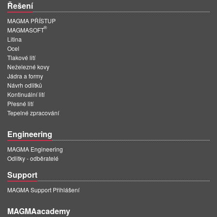
Řešení
MAGMA PŘÍSTUP
®
MAGMASOFT
Litina
Ocel
Tlakové lití
Neželezné kovy
Jádra a formy
Návrh odlitků
Kontinuální lití
Přesné lití
Tepelné zpracování
Engineering
MAGMA Engineering
Odlitky - odběratelé
Support
MAGMA Support Přihlášení
MAGMAacademy