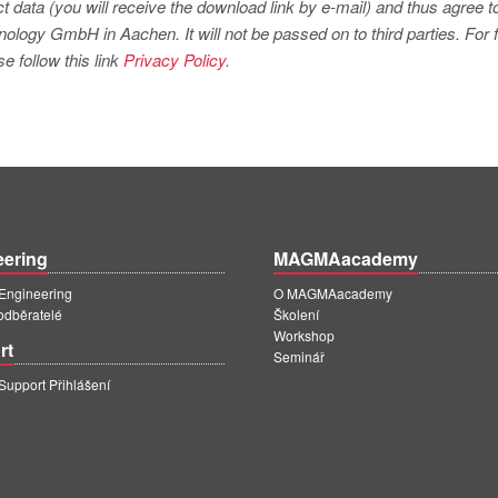
t data (you will receive the download link by e-mail) and thus agree t
logy GmbH in Aachen. It will not be passed on to third parties. For f
e follow this link
Privacy Policy.
eering
MAGMAacademy
ngineering
O MAGMAacademy
 odběratelé
Školení
Workshop
rt
Seminář
pport Přihlášení