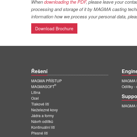
When
downloading the PDF
, please leave your contac
processing and storage of it by MAGMA casting techno
information how we process your personal data, pleas
Download Brochure
Řešení
Engin
MAGMA PŘÍSTUP
MAGMA E
®
MAGMASOFT
Odlitky -
Litina
Suppo
Ocel
Tlakové lití
MAGMA Su
Neželezné kovy
Jádra a formy
Návrh odlitků
Kontinuální lití
Přesné lití