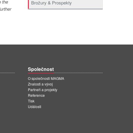
o the
Brožury & Prospekty
urther
Společnost
O společnosti MAGMA
Znalosti a vývoj
Partneři a projekty
Reference
Tisk
Události