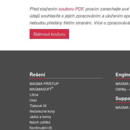
Před stažením
souboru PDF
, prosím zanechejte své 
údajů souhlasíte s jejich zpracováním a uložením 
nebudou předány třetím stranám. Více o zpracovává
Stáhnout brožuru
Řešení
Engin
MAGMA PŘÍSTUP
MAGMA E
®
MAGMASOFT
Odlitky -
Litina
Suppo
Ocel
Tlakové lití
MAGMA Su
Neželezné kovy
Jádra a formy
Návrh odlitků
Kontinuální lití