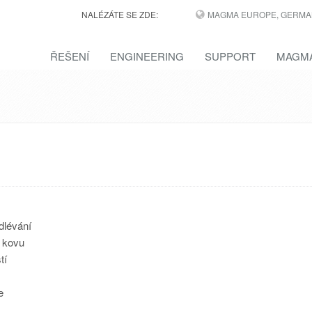
NALÉZÁTE SE ZDE:
MAGMA EUROPE, GERMA
ŘEŠENÍ
ENGINEERING
SUPPORT
MAGMA
dlévání
í kovu
tí
e