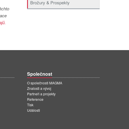
Brožury & Prospekty
ěchto
mace
jů.
Společnost
O společnosti MAGMA
Znalosti a vývoj
Partneři a projekty
Reference
Tisk
Události