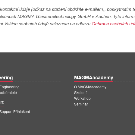
kontaktní údaje (odkaz na stažení obdržíte e-mailem), poskytnutím t
společností MAGMA Giessereitechnology GmbH v Aachen. Tyto infor
ní Vašich osobních údajů naleznete na odkazu
Ochrana osobních úda
eering
MAGMAacademy
ngineering
O MAGMAacademy
 odběratelé
Školení
Workshop
rt
Seminář
pport Přihlášení