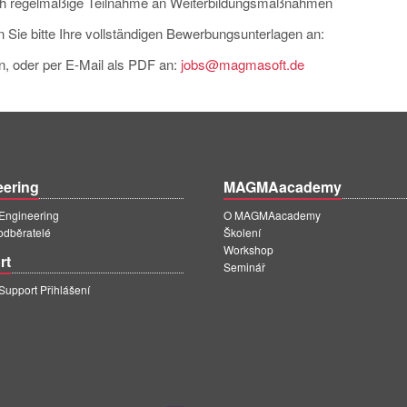
rch regelmäßige Teilnahme an Weiterbildungsmaßnahmen
 Sie bitte Ihre vollständigen Bewerbungsunterlagen an:
n, oder per E-Mail als PDF an:
jobs@magmasoft.de
eering
MAGMAacademy
ngineering
O MAGMAacademy
 odběratelé
Školení
Workshop
rt
Seminář
pport Přihlášení