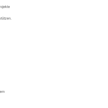
ojekte
tützen.
inem