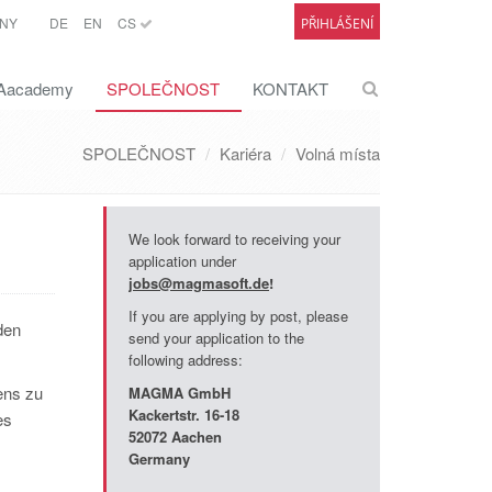
NY
DE
EN
CS
PŘIHLÁŠENÍ
academy
SPOLEČNOST
KONTAKT
SPOLEČNOST
Kariéra
Volná místa
We look forward to receiving your
application under
jobs@magmasoft.de
!
If you are applying by post, please
den
send your application to the
following address:
ens zu
MAGMA GmbH
Kackertstr
. 16-18
es
52072 Aachen
Germany