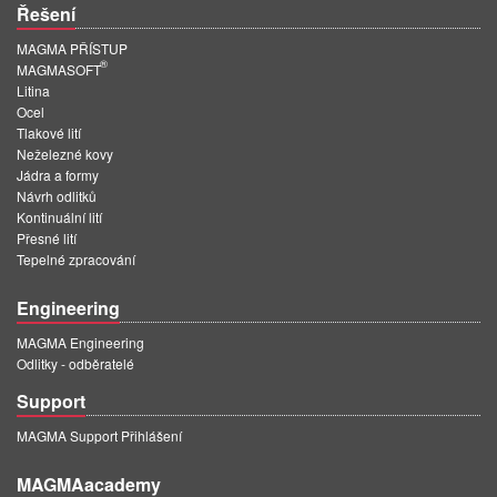
Řešení
MAGMA PŘÍSTUP
®
MAGMASOFT
Litina
Ocel
Tlakové lití
Neželezné kovy
Jádra a formy
Návrh odlitků
Kontinuální lití
Přesné lití
Tepelné zpracování
Engineering
MAGMA Engineering
Odlitky - odběratelé
Support
MAGMA Support Přihlášení
MAGMAacademy