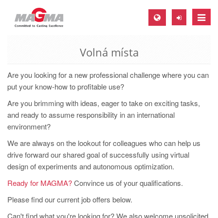
Toggle
naviga
Volná místa
MAGMA Europe, Germany
DE
Are you looking for a new professional challenge where you can
EN
put your know-how to profitable use?
CS
Are you brimming with ideas, eager to take on exciting tasks,
and ready to assume responsibility in an international
MAGMA North-America, USA
environment?
EN
We are always on the lookout for colleagues who can help us
ES
drive forward our shared goal of successfully using virtual
design of experiments and autonomous optimization.
MAGMA Asia-Pacific, Singapore
Ready for MAGMA?
Convince us of your qualifications.
EN
Please find our current job offers below.
MAGMA South-America, Brazil
Can't find what you're looking for? We also welcome unsolicited