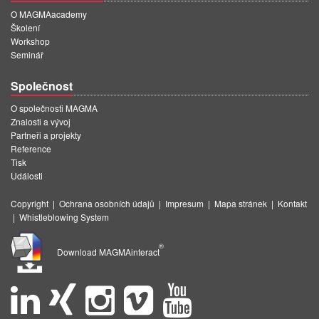
O MAGMAacademy
Školení
Workshop
Seminář
Společnost
O společnosti MAGMA
Znalosti a vývoj
Partneři a projekty
Reference
Tisk
Události
Copyright
|
Ochrana osobních údajů
|
Impresum
|
Mapa stránek
|
Kontakt
|
Whistleblowing System
®
Download MAGMAinteract