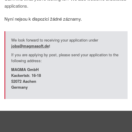
PT
applications.
ES
Nyní nejsou k dispozici žádné záznamy.
MAGMA Türkiye
EN
We look forward to receiving your application under
TR
jobs@magmasoft.de
!
MAGMA China
If you are applying by post, please send your application to the
following address:
EN
MAGMA GmbH
ZH
Kackertstr
. 16-18
52072 Aachen
MAGMA India
Germany
EN
MAGMA Korea
EN
KO