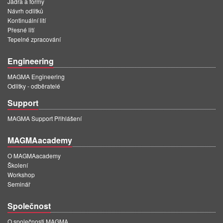
Jádra a formy
PT
Návrh odlitků
ES
Kontinuální lití
Přesné lití
MAGMA Türkiye
Tepelné zpracování
EN
Engineering
TR
MAGMA Engineering
Odlitky - odběratelé
MAGMA China
Support
EN
MAGMA Support Přihlášení
ZH
MAGMA India
MAGMAacademy
EN
O MAGMAacademy
Školení
MAGMA Korea
Workshop
Seminář
EN
Společnost
KO
O společnosti MAGMA