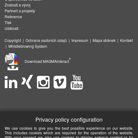
Znalosti a vývoj
Partneři a projekty
Reference
Tisk
Události
Copyright
|
Ochrana osobních údajů
|
Impresum
|
Mapa stránek
|
Kontakt
|
Whistleblowing System
®
Download MAGMAinteract
Privacy policy configuration
We use cookies to give you the best possible experience on our website.
This includes cookies which are required for the operation of the website.
With your consent we also use cookies to display external content or for