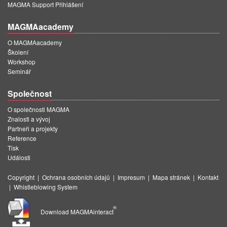
MAGMA Support Přihlášení
MAGMAacademy
O MAGMAacademy
Školení
Workshop
Seminář
Společnost
O společnosti MAGMA
Znalosti a vývoj
Partneři a projekty
Reference
Tisk
Události
Copyright
|
Ochrana osobních údajů
|
Impresum
|
Mapa stránek
|
Kontakt
|
Whistleblowing System
®
Download MAGMAinteract