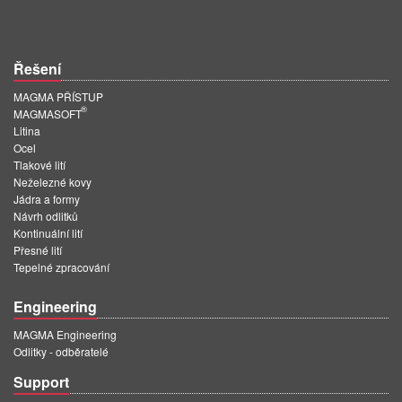
PT
ES
MAGMA Türkiye
Řešení
EN
MAGMA PŘÍSTUP
®
MAGMASOFT
TR
Litina
Ocel
MAGMA China
Tlakové lití
Neželezné kovy
EN
Jádra a formy
ZH
Návrh odlitků
Kontinuální lití
MAGMA India
Přesné lití
Tepelné zpracování
EN
Engineering
MAGMA Korea
MAGMA Engineering
EN
Odlitky - odběratelé
KO
Support