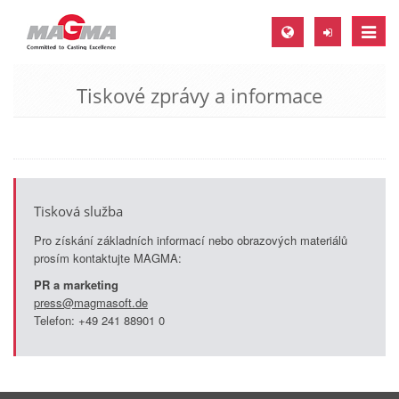
Toggle
naviga
Tiskové zprávy a informace
MAGMA Europe, Germany
DE
EN
CS
Tisková služba
MAGMA North-America, USA
Pro získání základních informací nebo obrazových materiálů
EN
prosím kontaktujte MAGMA:
ES
PR a marketing
press@magmasoft.de
MAGMA Asia-Pacific, Singapore
Telefon: +49 241 88901 0
EN
MAGMA South-America, Brazil