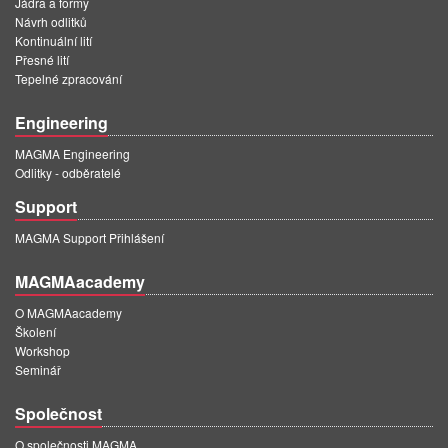
Jádra a formy
PT
Návrh odlitků
ES
Kontinuální lití
Přesné lití
MAGMA Türkiye
Tepelné zpracování
EN
Engineering
TR
MAGMA Engineering
Odlitky - odběratelé
MAGMA China
Support
EN
MAGMA Support Přihlášení
ZH
MAGMA India
MAGMAacademy
EN
O MAGMAacademy
Školení
MAGMA Korea
Workshop
Seminář
EN
Společnost
KO
O společnosti MAGMA