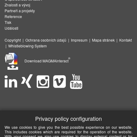
Znalosti a vývoj
Partneři a projekty
Reference
Tisk
Události
Copyright
|
Ochrana osobních údajů
|
Impresum
|
Mapa stránek
|
Kontakt
|
Whistleblowing System
®
Download MAGMAinteract
Privacy policy configuration
We use cookies to give you the best possible experience on our website.
This includes cookies which are required for the operation of the website.
With your consent we also use cookies to display external content or for