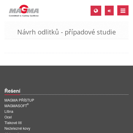
Toggle
naviga
Návrh odlitků - případové studie
MAGMA Europe, Germany
DE
EN
CS
MAGMA North-America, USA
EN
Řešení
ES
MAGMA PŘÍSTUP
MAGMA Asia-Pacific, Singapore
®
MAGMASOFT
Litina
EN
Ocel
Tlakové lití
MAGMA South-America, Brazil
Neželezné kovy