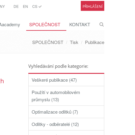
NY
DE
EN
CS
PŘIHLÁŠENÍ
academy
SPOLEČNOST
KONTAKT
SPOLEČNOST
Tisk
Publikace
Vyhledávání podle kategorie:
Veškeré publikace (47)
gh
Použití v automobilovém
průmyslu (13)
Optimalizace odlitků (7)
Odlitky - odběratelé (12)