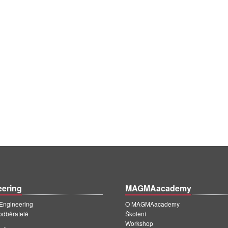
eering
MAGMAacademy
ngineering
O MAGMAacademy
 odběratelé
Školení
Workshop