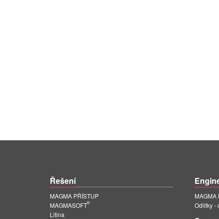
Řešení
Engin
MAGMA PŘÍSTUP
MAGMA E
®
MAGMASOFT
Odlitky -
Litina