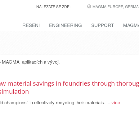
NALÉZÁTE SE ZDE:
MAGMA EUROPE, GERMA
ŘEŠENÍ
ENGINEERING
SUPPORT
MAGMA
í o MAGMA aplikacích a vývoji.
aw material savings in foundries through thorou
 simulation
d champions“ in effectively recycling their materials. ...
více