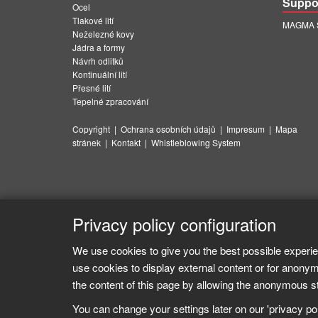
Suppo
Ocel
Tlakové lití
MAGMA Su
Neželezné kovy
Jádra a formy
Návrh odlitků
Kontinuální lití
Přesné lití
Tepelné zpracování
Copyright
|
Ochrana osobních údajů
|
Impresum
|
Mapa
stránek
|
Kontakt
|
Whistleblowing System
Privacy policy configuration
We use cookies to give you the best possible experie
use cookies to display external content or for anonym
the content of this page by allowing the anonymous sta
You can change your settings later on our 'privacy poli