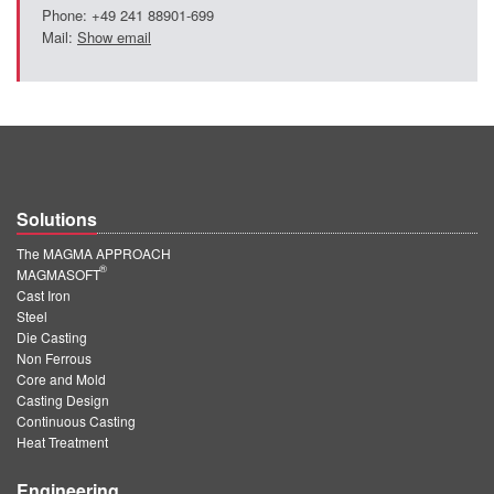
Phone: +49 241 88901-699
Mail:
Show email
Solutions
The MAGMA APPROACH
®
MAGMASOFT
Cast Iron
Steel
Die Casting
Non Ferrous
Core and Mold
Casting Design
Continuous Casting
Heat Treatment
Engineering