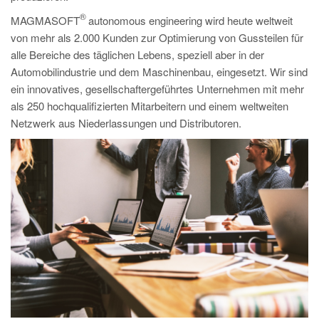
PT
®
MAGMASOFT
autonomous engineering wird heute weltweit
ES
von mehr als 2.000 Kunden zur Optimierung von Gussteilen für
MAGMA Türkiye
alle Bereiche des täglichen Lebens, speziell aber in der
Automobilindustrie und dem Maschinenbau, eingesetzt. Wir sind
EN
ein innovatives, gesellschaftergeführtes Unternehmen mit mehr
TR
als 250 hochqualifizierten Mitarbeitern und einem weltweiten
Netzwerk aus Niederlassungen und Distributoren.
MAGMA China
EN
ZH
MAGMA India
EN
MAGMA Korea
EN
KO