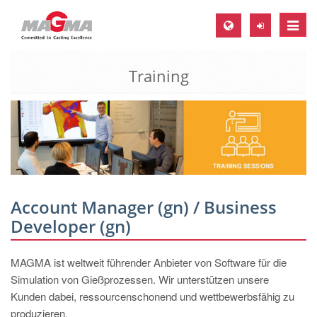
Toggle
naviga
Training
MAGMA Europe, Germany
DE
EN
CS
MAGMA North-America, USA
EN
Account Manager (gn) / Business
ES
Developer (gn)
MAGMA Asia-Pacific, Singapore
MAGMA ist weltweit führender Anbieter von Software für die
EN
Simulation von Gießprozessen. Wir unterstützen unsere
MAGMA South-America, Brazil
Kunden dabei, ressourcenschonend und wettbewerbsfähig zu
produzieren.