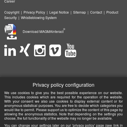
Career
Copyright
|
Privacy Policy
|
Legal Notice
|
Sitemap
|
Contact
|
Product
Security
|
Whistleblowing System
®
Download MAGMAinteract
Privacy policy configuration
We use cookies to give you the best possible experience on our website.
This includes cookies which are required for the operation of the website.
With your consent we also use cookies to display external content or for
anonymous statistical purposes. You are free to decide which categories you
would like to permit. Please support us to optimize the content of this page by
allowing the anonymous statistics. Note that depending on the settings you
choose, the full functionality of the website may no longer be available.
You can change your settings later on our 'privacy policy' page (see link in