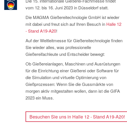
Die 15. internationale Gießerei-Fachmesse findet
PT
vom 12. bis 16. Juni 2023 in Düsseldorf statt.
ES
Die MAGMA Gießereitechnologie GmbH ist wieder
MAGMA Türkei
mit dabei und freut sich auf Ihren Besuch in
Halle 12
EN
- Stand A19-A20
!
TR
Auf der Weltleitmesse für Gießereitechnologie finden
Sie wieder alles, was professionelle
MAGMA China
Gießereifachleute und Entscheider bewegt:
EN
Ob Gießereianlagen, Maschinen und Ausrüstungen
ZH
für die Einrichtung einer Gießerei oder Software für
die Simulation und virtuelle Optimierung von
MAGMA Indien
Gießprozessen: Wenn Sie die Gussmärkte von
EN
morgen aktiv mitgestalten wollen, dann ist die GIFA
2023 ein Muss.
MAGMA Korea
EN
Besuchen Sie uns in Halle 12 - Stand A19-A20!
KO