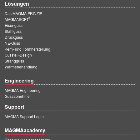
Lösungen
Das MAGMA PRINZIP
®
MAGMASOFT
Eisenguss
Stahlguss
Druckguss
NE-Guss
Kern- und Formherstellung
Gussteil-Design
Strangguss
Wärmebehandlung
Engineering
MAGMA Engineering
Gussabnehmer
Support
MAGMA Support Login
MAGMAacademy
Über die MAGMAacademy