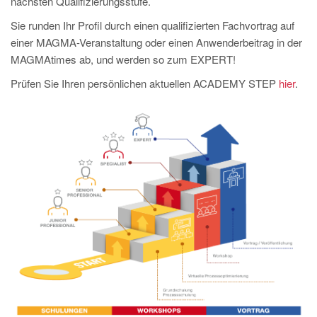
nächsten Qualifizierungsstufe.
PT
Sie runden Ihr Profil durch einen qualifizierten Fachvortrag auf
ES
einer MAGMA-Veranstaltung oder einen Anwenderbeitrag in der
MAGMA Türkei
MAGMAtimes ab, und werden so zum EXPERT!
EN
Prüfen Sie Ihren persönlichen aktuellen ACADEMY STEP
hier
.
TR
MAGMA China
EN
ZH
MAGMA Indien
EN
MAGMA Korea
EN
KO