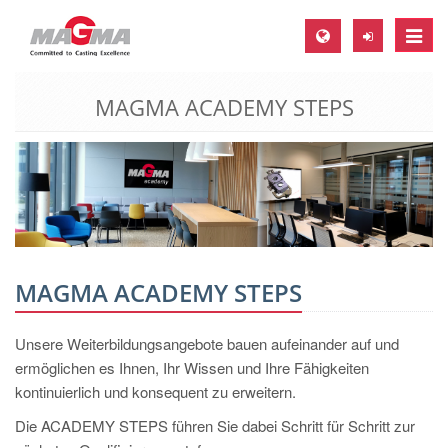
Toggle
naviga
MAGMA ACADEMY STEPS
MAGMA Europa, Deutschland
DE
EN
CS
MAGMA Nordamerika, USA
EN
MAGMA ACADEMY STEPS
ES
Unsere Weiterbildungsangebote bauen aufeinander auf und
MAGMA Asien-Pazifik, Singapur
ermöglichen es Ihnen, Ihr Wissen und Ihre Fähigkeiten
EN
kontinuierlich und konsequent zu erweitern.
MAGMA Südamerika, Brasilien
Die ACADEMY STEPS führen Sie dabei Schritt für Schritt zur