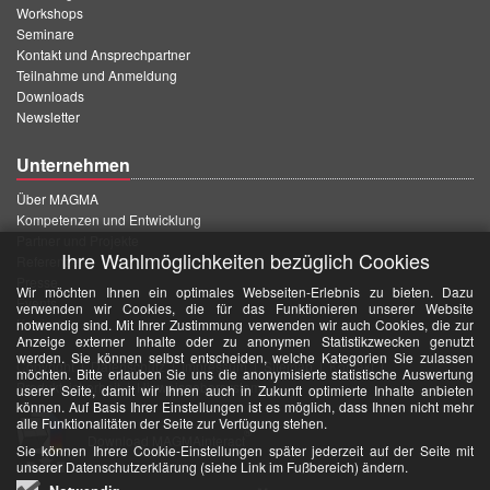
Workshops
Seminare
Kontakt und Ansprechpartner
Teilnahme und Anmeldung
Downloads
Newsletter
Unternehmen
Über MAGMA
Kompetenzen und Entwicklung
Partner und Projekte
Ihre Wahlmöglichkeiten bezüglich Cookies
Referenzen
Presse
Wir möchten Ihnen ein optimales Webseiten-Erlebnis zu bieten. Dazu
Events
verwenden wir Cookies, die für das Funktionieren unserer Website
Karriere
notwendig sind. Mit Ihrer Zustimmung verwenden wir auch Cookies, die zur
Anzeige externer Inhalte oder zu anonymen Statistikzwecken genutzt
werden. Sie können selbst entscheiden, welche Kategorien Sie zulassen
Copyright
|
Datenschutz
|
Impressum
|
Sitemap
|
Kontakt
|
möchten. Bitte erlauben Sie uns die anonymisierte statistische Auswertung
Produktsicherheit
|
Hinweisgebersystem
userer Seite, damit wir Ihnen auch in Zukunft optimierte Inhalte anbieten
können. Auf Basis Ihrer Einstellungen ist es möglich, dass Ihnen nicht mehr
alle Funktionalitäten der Seite zur Verfügung stehen.
®
Download MAGMAinteract
Sie können Ihrere Cookie-Einstellungen später jederzeit auf der Seite mit
unserer Datenschutzerklärung (siehe Link im Fußbereich) ändern.