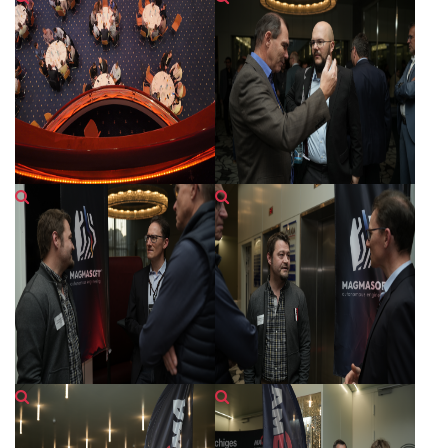
PT
ES
MAGMA Türkei
EN
TR
MAGMA China
EN
ZH
MAGMA Indien
EN
MAGMA Korea
EN
KO