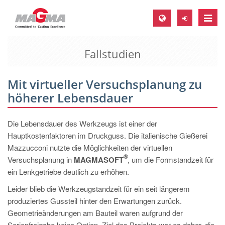
Toggle
naviga
Fallstudien
MAGMA Europa, Deutschland
DE
Mit virtueller Versuchsplanung zu
EN
höherer Lebensdauer
CS
MAGMA Nordamerika, USA
Die Lebensdauer des Werkzeugs ist einer der
Hauptkostenfaktoren im Druckguss. Die italienische Gießerei
EN
Mazzucconi nutzte die Möglichkeiten der virtuellen
ES
®
Versuchsplanung in
MAGMASOFT
, um die Formstandzeit für
ein Lenkgetriebe deutlich zu erhöhen.
MAGMA Asien-Pazifik, Singapur
Leider blieb die Werkzeugstandzeit für ein seit längerem
EN
produziertes Gussteil hinter den Erwartungen zurück.
MAGMA Südamerika, Brasilien
Geometrieänderungen am Bauteil waren aufgrund der
Serienfreigabe keine Option. Ziel des Projekts war es daher, die