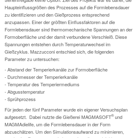
PT
Haupteinflussgrößen des Prozesses auf die Formlebensdauer
ES
zu identifizieren und den Gießprozess entsprechend
anzupassen. Einer der größten Einflussfaktoren auf die
MAGMA Türkei
Formlebensdauer sind thermomechanische Spannungen an der
EN
Formoberfläche und der damit verbundene Verschleiß. Diese
TR
Spannungen entstehen durch Temperaturwechsel im
Gießzyklus. Mazzucconi entschied sich, die folgenden
MAGMA China
Parameter zu untersuchen:
EN
- Abstand der Temperierkanäle zur Formoberfläche
ZH
- Durchmesser der Temperierkanäle
- Temperatur des Temperiermediums
MAGMA Indien
- Abgusstemperatur
EN
- Sprühprozess
MAGMA Korea
Für jeden der fünf Parameter wurde ein eigener Versuchsplan
®
aufgesetzt. Dabei nutzte die Gießerei MAGMASOFT
und
EN
MAGMAdielife, um die Formlebensdauer in der Form
KO
abzuschätzen. Um den Simulationsaufwand zu minimieren,