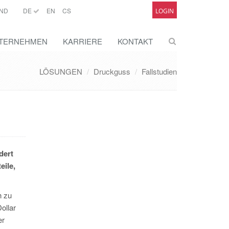
ND
DE
EN
CS
LOGIN
TERNEHMEN
KARRIERE
KONTAKT
LÖSUNGEN
Druckguss
Fallstudien
dert
eile,
h zu
ollar
er