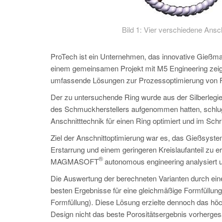
Bild 1: Vier verschiedene Ans
ProTech ist ein Unternehmen, das innovative Gießmas
einem gemeinsamen Projekt mit M5 Engineering z
umfassende Lösungen zur Prozessoptimierung von Fe
Der zu untersuchende Ring wurde aus der Silberleg
des Schmuckherstellers aufgenommen hatten, schlugen
Anschnitttechnik für einen Ring optimiert und im Schr
Ziel der Anschnittoptimierung war es, das Gießsyste
Erstarrung und einem geringeren Kreislaufanteil zu e
®
MAGMASOFT
autonomous engineering analysiert un
Die Auswertung der berechneten Varianten durch e
besten Ergebnisse für eine gleichmäßige Formfüllun
Formfüllung). Diese Lösung erzielte dennoch das hö
Design nicht das beste Porositätsergebnis vorherges