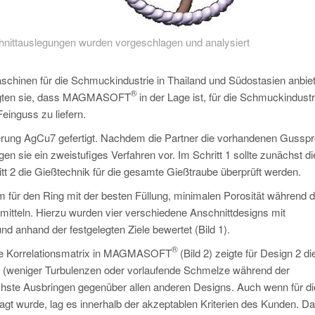
chnittauslegungen wurden vorgeschlagen und analysiert
chinen für die Schmuckindustrie in Thailand und Südostasien anbiete
®
eigten sie, dass MAGMASOFT
in der Lage ist, für die Schmuckindustr
inguss zu liefern.
ierung AgCu7 gefertigt. Nachdem die Partner die vorhandenen Gussp
 sie ein zweistufiges Verfahren vor. Im Schritt 1 sollte zunächst di
itt 2 die Gießtechnik für die gesamte Gießtraube überprüft werden.
m für den Ring mit der besten Füllung, minimalen Porosität während d
rmitteln. Hierzu wurden vier verschiedene Anschnittdesigns mit
d anhand der festgelegten Ziele bewertet (Bild 1).
®
ine Korrelationsmatrix in MAGMASOFT
(Bild 2) zeigte für Design 2 di
g (weniger Turbulenzen oder vorlaufende Schmelze während der
chste Ausbringen gegenüber allen anderen Designs. Auch wenn für d
agt wurde, lag es innerhalb der akzeptablen Kriterien des Kunden. D