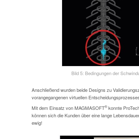
Bild 5: Bedingungen der Schwindu
Anschließend wurden beide Designs zu Validierungs
vorangegangenen virtuellen Entscheidungsprozesses
®
Mit dem Einsatz von MAGMASOFT
konnte ProTech
können sich die Kunden über eine lange Lebensdauer 
ewig!