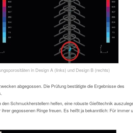
ngsporositäten in Design A (links) und Design B (rechts)
zwecken abgegossen. Die Prüfung bestätigte die Ergebnisse des
.
 den Schmuckherstellern helfen, eine robuste Gießtechnik auszuleg
ihrer gegossenen Ringe freuen. Es heißt ja bekanntlich: Für immer 