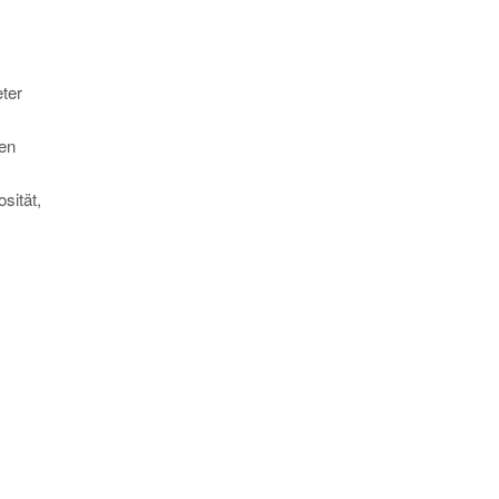
ter
ren
sität,