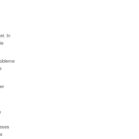
t. In
ie
robleme
e
er
e
ieses
as