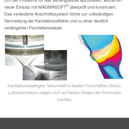
PT
®
neuer Einsatz mit MAGMASOFT
überprüft und konstruiert.
ES
Das veränderte Anschnittssystem führte zur vollständigen
Vermeidung der Kavitationseffekte und zu einer deutlich
MAGMA Türkei
verlängerten Formlebensdauer.
EN
TR
MAGMA China
EN
ZH
MAGMA Indien
Kavitationsbedingter Verschleiß in beiden Formhälften (links).
EN
Lufteinschlüsse zeigen sich auf beiden Seiten der Schmelze
(rechts).
MAGMA Korea
EN
KO