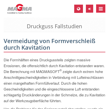
Toggle
naviga
Druckguss Fallstudien
MAGMA Europa, Deutschland
DE
Vermeidung von Formverschleiß
EN
durch Kavitation
CS
MAGMA Nordamerika, USA
Die Formhälften eines Druckgussteils zeigten massive
Erosionen, die offensichtlich durch Kavitation entstanden waren.
EN
®
Die Berechnung mit MAGMASOFT
zeigte durch extrem hohe
ES
Anschnittgeschwindigkeiten in Verbindung mit Lufteinschlüssen
einen mangelhaften Formfüllverlauf. Durch die hohen
MAGMA Asien-Pazifik, Singapur
Geschwindigkeiten und die eingeschlossene Luft entstanden
EN
schlagartig Druckänderungen in der Schmelze, die zu Kavitation
auf der Werkzeugoberfläche führten.
MAGMA Südamerika, Brasilien
Um die Probleme für das Seriengussteil abzustellen, wurde ein