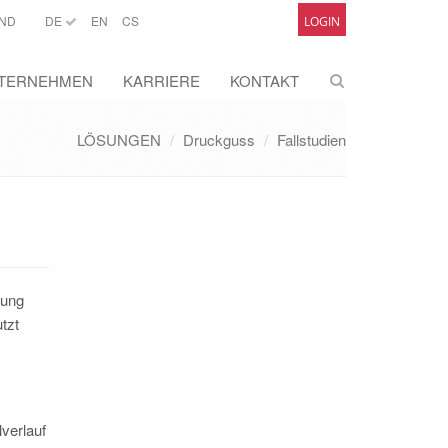
ND
DE
EN
CS
LOGIN
TERNEHMEN
KARRIERE
KONTAKT
LÖSUNGEN
Druckguss
Fallstudien
tung
tzt
verlauf