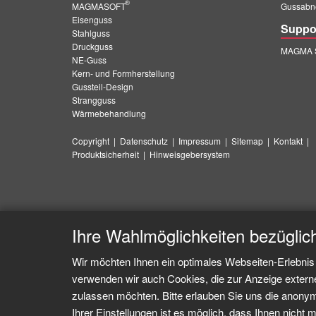
®
MAGMASOFT
Gussabn
Eisenguss
Suppo
Stahlguss
Druckguss
MAGMA S
NE-Guss
Kern- und Formherstellung
Gussteil-Design
Strangguss
Wärmebehandlung
Copyright
|
Datenschutz
|
Impressum
|
Sitemap
|
Kontakt
|
Produktsicherheit
|
Hinweisgebersystem
Ihre Wahlmöglichkeiten bezüglic
Wir möchten Ihnen ein optimales Webseiten-Erlebnis 
verwenden wir auch Cookies, die zur Anzeige extern
zulassen möchten. Bitte erlauben Sie uns die anonymi
Ihrer Einstellungen ist es möglich, dass Ihnen nicht m